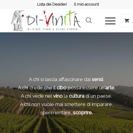
Lista dei Desideri
Il mio account
A chi si lascia affascinare dai
sensi
.
A chi crede che il
cibo
possa essere un’
arte
.
A chi vede nel
vino
la
cultura
di un paese.
A chi non vuole mai smettere di imparare,
sperimentare,
scoprire.