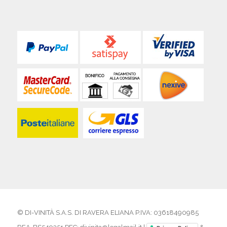
© DI-VINITÀ S.A.S. DI RAVERA ELIANA P.IVA: 03618490985