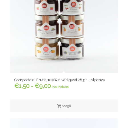
Composte di Frutta 100% in vari gusti 28 gr – Alpenzu
Fascia
€
1,50
-
€
9,00
iva inclusa
di
prezzo:
da
Scegli
€1,50
a
€9,00