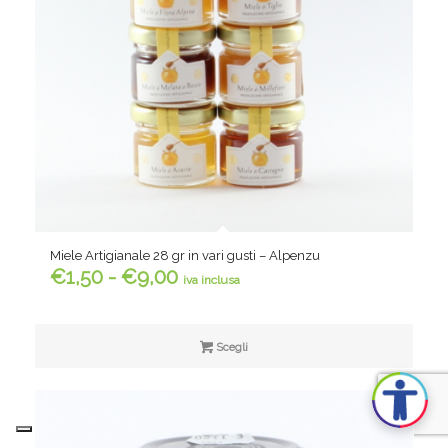
Miele Artigianale 28 gr in vari gusti – Alpenzu
Fascia
€
1,50
-
€
9,00
iva inclusa
di
prezzo:
da
Scegli
€1,50
a
€9,00