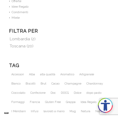
Offerte
Idee Regalo
Condimenti
Miele
FILTRA PER
Lombardia
(2)
Toscana
(20)
TAG
Accessori
Alba
alta qualità
Aromatico
Artigianale
Bianco
Biscotti
Brut
Cacao
Champagne
Chardonnay
Cioccolato
Confezione
Doc
DOCG
Dolce
dopo pasto
Formaggi
Francia
Gluten Free
Grappa
Idea Regalo
IGP
I Meridiani
Infusi
lavorati a mano
Mug
Natura
Nature