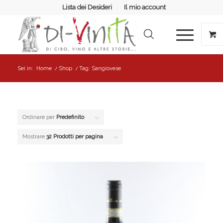
Lista dei Desideri
Il mio account
Sei in:
Home
/
Shop
/
Tag: Sangiovese
Ordinare per
Predefinito
Mostrare
32 Prodotti per pagina