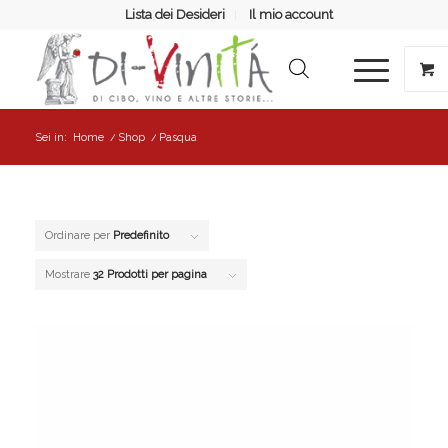
Lista dei Desideri
Il mio account
Sei in:
Home
/
Shop
/
Pasqua
Ordinare per
Predefinito
Mostrare
32 Prodotti per pagina