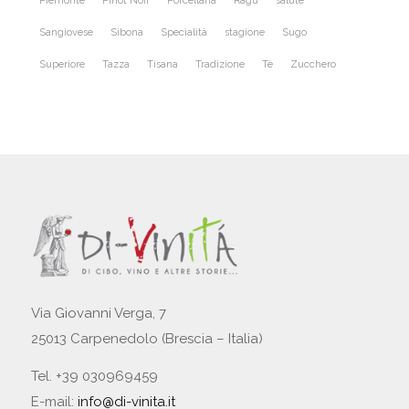
Piemonte
Pinot Noir
Porcellana
Ragù
salute
Sangiovese
Sibona
Specialità
stagione
Sugo
Superiore
Tazza
Tisana
Tradizione
Tè
Zucchero
Via Giovanni Verga, 7
25013 Carpenedolo (Brescia – Italia)
Tel. +39 030969459
E-mail:
info@di-vinita.it