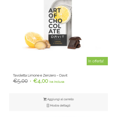
In offerta!
Tavoletta Limone e Zenzero – Davit
Il
Il
€
5,00
€
4,00
iva inclusa
prezzo
prezzo
originale
attuale
era:
è:
Aggiungi al carrello
€5,00.
€4,00.
Mostra dettagli