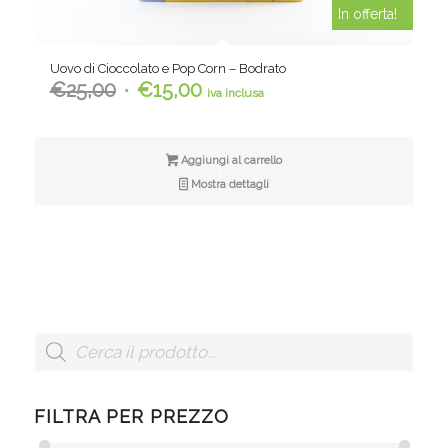
In offerta!
Uovo di Cioccolato e Pop Corn – Bodrato
Il
Il
€
25,00
€
15,00
iva inclusa
prezzo
prezzo
originale
attuale
era:
è:
Aggiungi al carrello
€25,00.
€15,00.
Mostra dettagli
FILTRA PER PREZZO