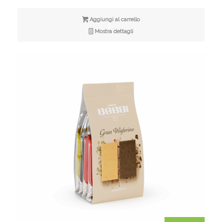
originale
attuale
era:
è:
Aggiungi al carrello
€11,50.
€9,00.
Mostra dettagli