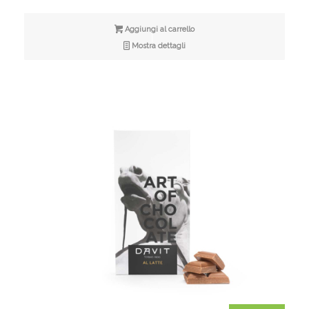
originale
attuale
era:
è:
Aggiungi al carrello
€5,00.
€4,00.
Mostra dettagli