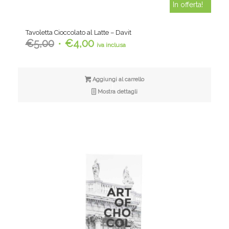
In offerta!
Tavoletta Cioccolato al Latte – Davit
Il
Il
€
5,00
€
4,00
iva inclusa
prezzo
prezzo
originale
attuale
era:
è:
Aggiungi al carrello
€5,00.
€4,00.
Mostra dettagli