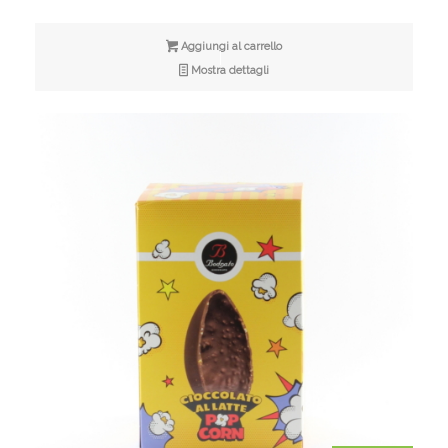
originale
attuale
era:
è:
Aggiungi al carrello
€8,90.
€5,00.
Mostra dettagli