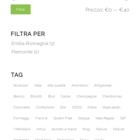
Prezzo:
€0
—
€40
Filtra
FILTRA PER
Emilia-Romagna
(3)
Piemonte
(2)
TAG
Accessori
Alba
alta qualità
Aromatico
Artigianale
Bianco
Biscotti
Brut
Cacao
Champagne
Chardonnay
Cioccolato
Confezione
Doc
DOCG
Dolce
dopo pasto
Formaggi
Francia
Gluten Free
Grappa
Idea Regalo
IGP
I Meridiani
Infusi
lavorati a mano
Mug
Natura
Nature