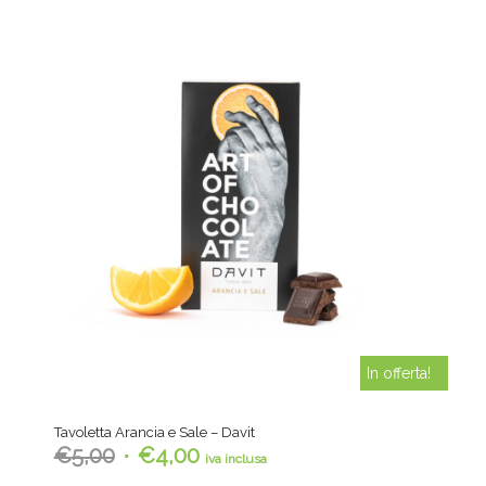
In offerta!
Tavoletta Arancia e Sale – Davit
Il
Il
€
5,00
€
4,00
iva inclusa
prezzo
prezzo