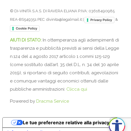
© DI-VINITÀ S.A.S. DI RAVERA ELIANA P.IVA: 03618490985
REA-BS549351 PEC: divinita@legalmail.it |
&
Privacy Policy
Cookie Policy
AIUTI DI STATO:
In ottemperanza agli adempimenti di
trasparenza e pubblicità previsti ai sensi della Legge
n.124 del 4 agosto 2017 articolo 1 commi 125-129
(come sostituito dall’art. 35 del D.L. n. 34 del 30 aprile
2019), si riportano di seguito contributi, agevolazioni
e comunque vantaggi economici ottenuti dalle
pubbliche amministrazioni:
Clicca qui
Powered by
Dracma Service
Le tue preferenze relative alla privacy