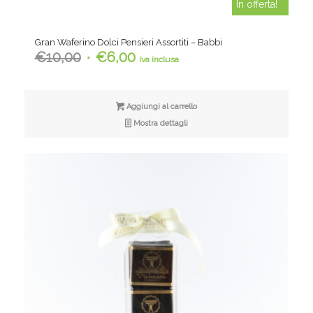
In offerta!
Gran Waferino Dolci Pensieri Assortiti – Babbi
Il
Il
€
10,00
€
6,00
iva inclusa
prezzo
prezzo
originale
attuale
era:
è:
Aggiungi al carrello
€10,00.
€6,00.
Mostra dettagli