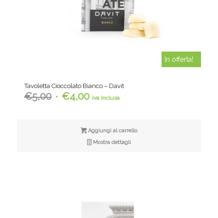
In offerta!
Tavoletta Cioccolato Bianco – Davit
Il
Il
€
5,00
€
4,00
iva inclusa
prezzo
prezzo
originale
attuale
era:
è:
Aggiungi al carrello
€5,00.
€4,00.
Mostra dettagli