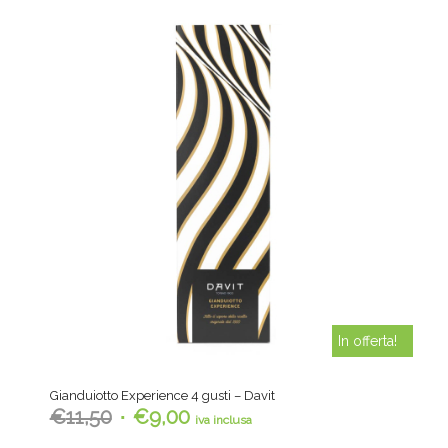
In offerta!
Gianduiotto Experience 4 gusti – Davit
Il
Il
€
11,50
€
9,00
iva inclusa
prezzo
prezzo