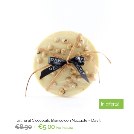
In offerta!
Tortina al Cioccolato Bianco con Nocciole – Davit
Il
Il
€
8,90
€
5,00
iva inclusa
prezzo
prezzo