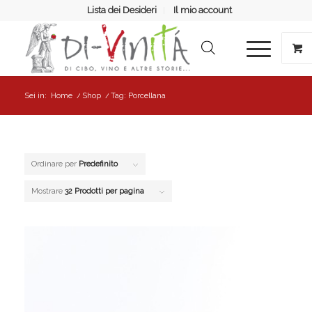
Lista dei Desideri
Il mio account
Sei in:
Home
/
Shop
/
Tag: Porcellana
Ordinare per
Predefinito
Mostrare
32 Prodotti per pagina