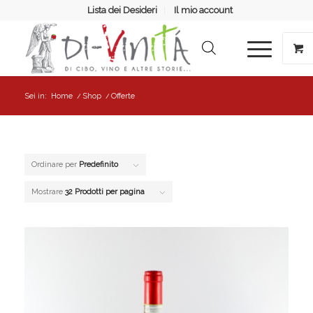
Lista dei Desideri
Il mio account
Sei in:
Home
/
Shop
/
Offerte
Ordinare per
Predefinito
Mostrare
32 Prodotti per pagina