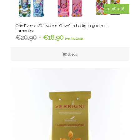
In offerta!
Olio Evo 100% ” Note di Olive” in bottiglia 500 ml –
Lamantea
Il
Il
€
20,90
€
18,90
iva inclusa
prezzo
prezzo
originale
attuale
Scegli
era:
è:
€20,90.
€18,90.