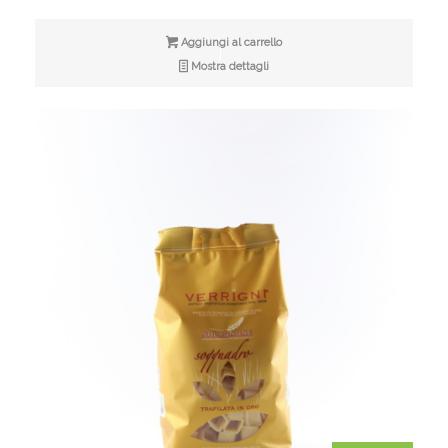
originale
attuale
era:
è:
Aggiungi al carrello
€160,00.
€150,00.
Mostra dettagli