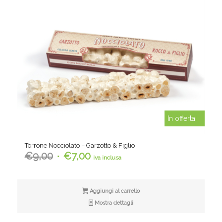
In offerta!
Torrone Nocciolato – Garzotto & Figlio
Il
Il
€
9,00
€
7,00
iva inclusa
prezzo
prezzo
originale
attuale
era:
è:
Aggiungi al carrello
€9,00.
€7,00.
Mostra dettagli