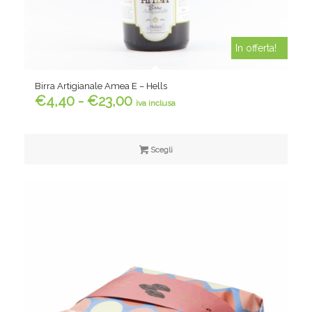
In offerta!
Birra Artigianale Amea E – Hells
Fascia
€
4,40
-
€
23,00
iva inclusa
di
prezzo:
da
Scegli
€4,40
a
€23,00