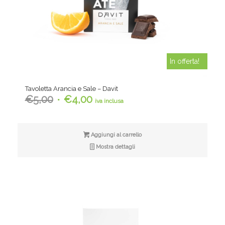
In offerta!
Tavoletta Arancia e Sale – Davit
Il
Il
€
5,00
€
4,00
iva inclusa
prezzo
prezzo
originale
attuale
era:
è:
Aggiungi al carrello
€5,00.
€4,00.
Mostra dettagli