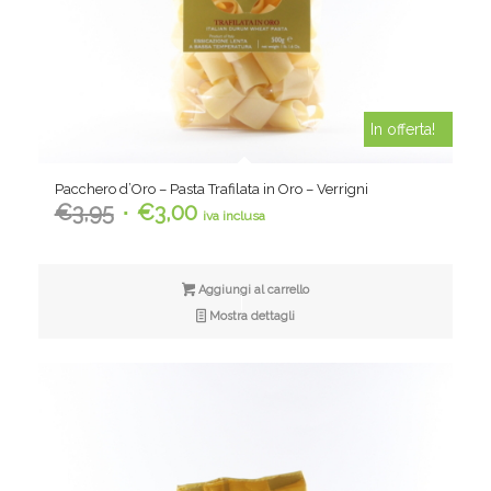
In offerta!
Pacchero d’Oro – Pasta Trafilata in Oro – Verrigni
Il
Il
€
3,95
€
3,00
iva inclusa
prezzo
prezzo
originale
attuale
era:
è:
Aggiungi al carrello
€3,95.
€3,00.
Mostra dettagli