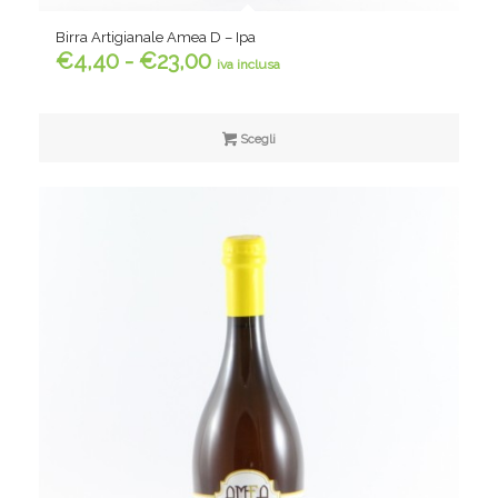
Birra Artigianale Amea D – Ipa
Fascia
€
4,40
-
€
23,00
iva inclusa
di
prezzo:
da
Scegli
€4,40
a
€23,00