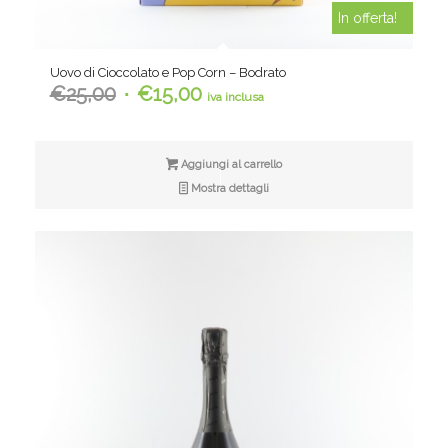
In offerta!
Uovo di Cioccolato e Pop Corn – Bodrato
Il
Il
€
25,00
€
15,00
iva inclusa
prezzo
prezzo
originale
attuale
era:
è:
Aggiungi al carrello
€25,00.
€15,00.
Mostra dettagli