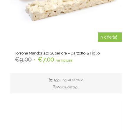
In offerta!
Torrone Mandorlato Superiore – Garzotto & Figlio
Il
Il
€
9,00
€
7,00
iva inclusa
prezzo
prezzo
originale
attuale
era:
è:
Aggiungi al carrello
€9,00.
€7,00.
Mostra dettagli