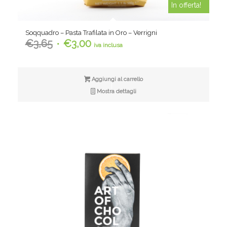
In offerta!
Soqquadro – Pasta Trafilata in Oro – Verrigni
Il
Il
€
3,65
€
3,00
iva inclusa
prezzo
prezzo
originale
attuale
era:
è:
Aggiungi al carrello
€3,65.
€3,00.
Mostra dettagli