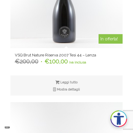
In offerta!
VSQ Brut Nature Riserva 2007 Tesi 44 – Lenza
Il
Il
€
200,00
€
100,00
iva inclusa
prezzo
prezzo
originale
attuale
era:
è:
Leggi tutto
€200,00.
€100,00.
Mostra dettagli