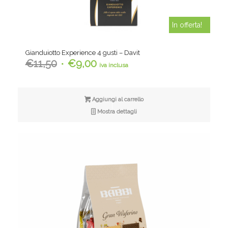
In offerta!
Gianduiotto Experience 4 gusti – Davit
Il
Il
€
11,50
€
9,00
iva inclusa
prezzo
prezzo
originale
attuale
era:
è:
Aggiungi al carrello
€11,50.
€9,00.
Mostra dettagli