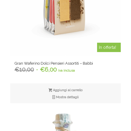
In offerta!
Gran Waferino Dolci Pensieri Assortiti – Babbi
Il
Il
€
10,00
€
6,00
iva inclusa
prezzo
prezzo
originale
attuale
era:
è:
Aggiungi al carrello
€10,00.
€6,00.
Mostra dettagli