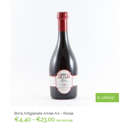
In offerta!
Birra Artigianale Amea AA – Rossa
Fascia
€
4,40
-
€
23,00
iva inclusa
di