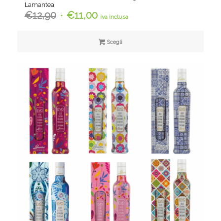
Lamantea
Il
Il
€
12,90
€
11,00
iva inclusa
prezzo
prezzo
originale
attuale
Scegli
era:
è:
€12,90.
€11,00.