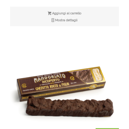
originale
attuale
era:
è:
Aggiungi al carrello
€5,00.
€4,00.
Mostra dettagli