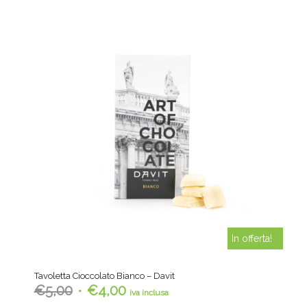
In offerta!
Tavoletta Cioccolato Bianco – Davit
Il
Il
€
5,00
€
4,00
iva inclusa
prezzo
prezzo