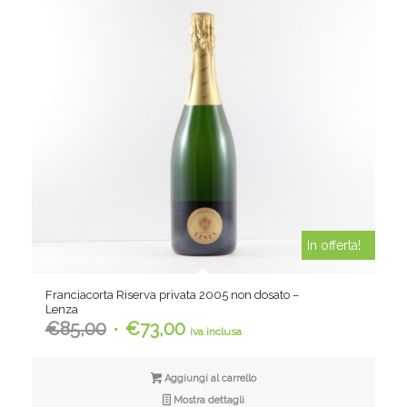
In offerta!
Franciacorta Riserva privata 2005 non dosato –
Lenza
Il
Il
€
85,00
€
73,00
iva inclusa
prezzo
prezzo
originale
attuale
Aggiungi al carrello
era:
è:
Mostra dettagli