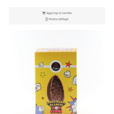
prezzo
prezzo
originale
attuale
era:
è:
Aggiungi al carrello
€8,90.
€5,00.
Mostra dettagli