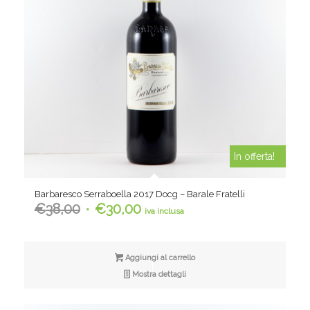
In offerta!
Barbaresco Serraboella 2017 Docg – Barale Fratelli
Il
Il
€
38,00
€
30,00
iva inclusa
prezzo
prezzo
originale
attuale
era:
è:
Aggiungi al carrello
€38,00.
€30,00.
Mostra dettagli