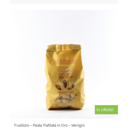
€85,00.
€73,00.
In offerta!
Fusilloro – Pasta Trafilata in Oro – Verrigni