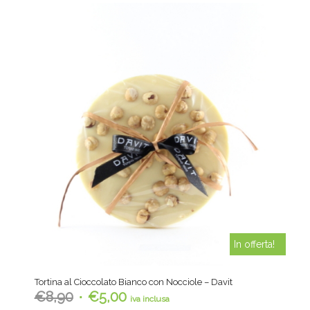
In offerta!
Tortina al Cioccolato Bianco con Nocciole – Davit
Il
Il
€
8,90
€
5,00
iva inclusa