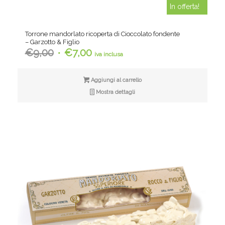
In offerta!
Torrone mandorlato ricoperta di Cioccolato fondente
– Garzotto & Figlio
Il
Il
€
9,00
€
7,00
iva inclusa
prezzo
prezzo
originale
attuale
Aggiungi al carrello
era:
è:
Mostra dettagli
€9,00.
€7,00.