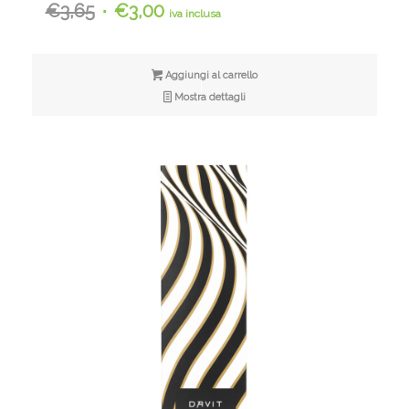
Il
Il
€
3,65
€
3,00
iva inclusa
prezzo
prezzo
originale
attuale
era:
è:
Aggiungi al carrello
€3,65.
€3,00.
Mostra dettagli