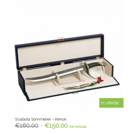
In offerta!
Sciabola Sommelier – Renoir
Il
Il
€
160,00
€
150,00
iva inclusa
prezzo
prezzo