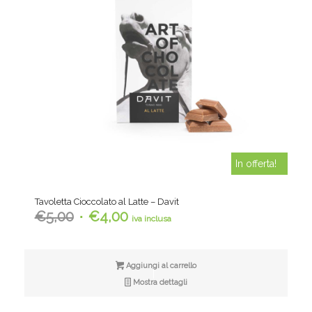
In offerta!
Tavoletta Cioccolato al Latte – Davit
Il
Il
€
5,00
€
4,00
iva inclusa
prezzo
prezzo
originale
attuale
era:
è:
Aggiungi al carrello
€5,00.
€4,00.
Mostra dettagli