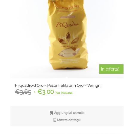
In offerta!
Pi-quadro d’Oro – Pasta Trafilata in Oro – Verrigni
Il
Il
€
3,65
€
3,00
iva inclusa
prezzo
prezzo
originale
attuale
era:
è:
Aggiungi al carrello
€3,65.
€3,00.
Mostra dettagli