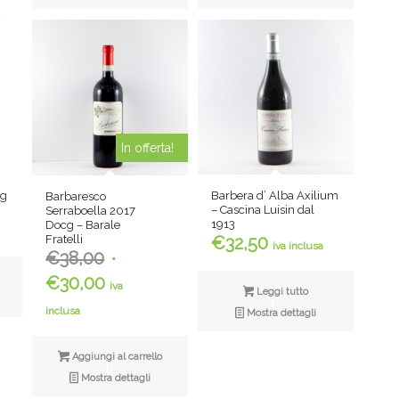
In offerta!
cg
Barbera d’ Alba Axilium
Barbaresco
– Cascina Luisin dal
Serraboella 2017
1913
Docg – Barale
Fratelli
€
32,50
iva inclusa
Il
€
38,00
prezzo
Il
€
30,00
iva
Leggi tutto
originale
prezzo
inclusa
Mostra dettagli
era:
attuale
€38,00.
è:
Aggiungi al carrello
€30,00.
Mostra dettagli