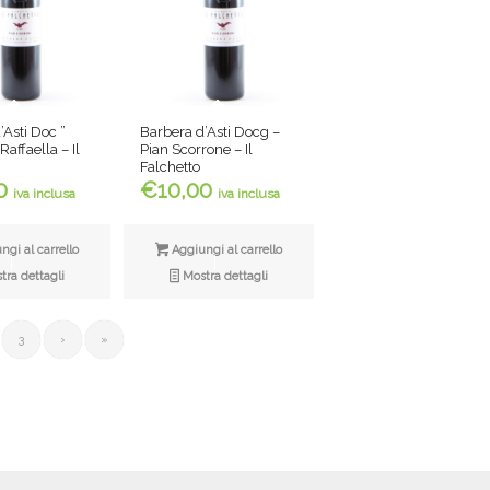
’Asti Doc ”
Barbera d’Asti Docg –
Raffaella – Il
Pian Scorrone – Il
Falchetto
0
€
10,00
iva inclusa
iva inclusa
gi al carrello
Aggiungi al carrello
ra dettagli
Mostra dettagli
3
›
»