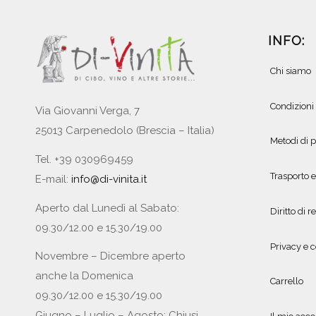
INFO:
Chi siamo
Condizioni
Via Giovanni Verga, 7
25013 Carpenedolo (Brescia – Italia)
Metodi di
Tel. +39 030969459
Trasporto 
E-mail:
info@di-vinita.it
Aperto dal Lunedì al Sabato:
Diritto di r
09.30/12.00 e 15.30/19.00
Privacy e c
Novembre – Dicembre aperto
anche la Domenica
Carrello
09.30/12.00 e 15.30/19.00
Giugno – Luglio – Agosto: Chiusi