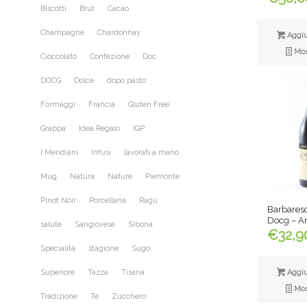
Biscotti
Brut
Cacao
Champagne
Chardonnay
Aggiun
Most
Cioccolato
Confezione
Doc
DOCG
Dolce
dopo pasto
Formaggi
Francia
Gluten Free
Grappa
Idea Regalo
IGP
I Meridiani
Infusi
lavorati a mano
Mug
Natura
Nature
Piemonte
Pinot Noir
Porcellana
Ragù
Barbaresc
Docg – A
salute
Sangiovese
Sibona
€
32,9
Specialità
stagione
Sugo
Superiore
Tazza
Tisana
Aggiun
Most
Tradizione
Tè
Zucchero