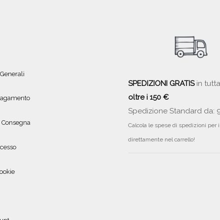
 Generali
SPEDIZIONI GRATIS
in tutta
oltre i 150 €
 pagamento
Spedizione Standard da: 
e Consegna
Calcola le spese di spedizioni per 
direttamente nel carrello!
ecesso
ookie