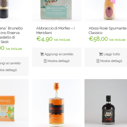
na” Brunello
Abbraccio di Morfeo – I
Abissi Rosè Spumante
cino Riserva
Meridiani
Classico
stello di
€
4,90
€
58,00
iva inclusa
iva inclusa
 Sesti
00
iva inclusa
Aggiungi al carrello
Leggi tutto
Mostra dettagli
Mostra dettagli
gi al carrello
ra dettagli