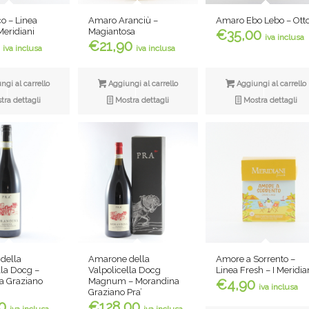
Amaro Aranciù –
Amaro Ebo Lebo – Ott
o – Linea
Magiantosa
Meridiani
€
35,00
iva inclusa
€
21,90
iva inclusa
iva inclusa
Aggiungi al carrello
Aggiungi al carrello
gi al carrello
Mostra dettagli
Mostra dettagli
ra dettagli
della
Amarone della
Amore a Sorrento –
lla Docg –
Valpolicella Docg
Linea Fresh – I Meridia
a Graziano
Magnum – Morandina
€
4,90
iva inclusa
Graziano Pra’
0
€
128,00
iva inclusa