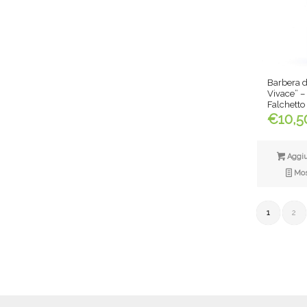
Barbera d
Vivace” – 
Falchetto
€
10,5
Aggiun
Most
1
2