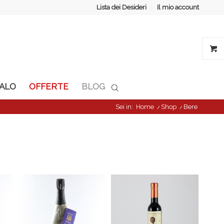
Lista dei Desideri
Il mio account
GALO
OFFERTE
BLOG
Sei in:
Home
/
Shop
/
Bere