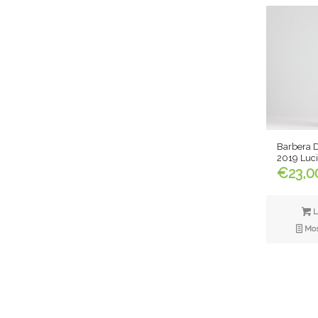
Barbera D
2019 Luc
€
23,0
L
Most