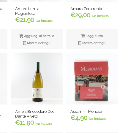
oz
Amaro Lumia –
Amaro Zerotrenta
Magiantosa
€
29,00
iva inclusa
€
21,90
iva inclusa
Aggiungi al carrello
Leggi tutto
Mostra dettagli
Mostra dettagli
Assam – I Meridiani
Arneis Briccodoro Doc
Dante Rivetti
ni
€
4,90
iva inclusa
€
11,90
iva inclusa