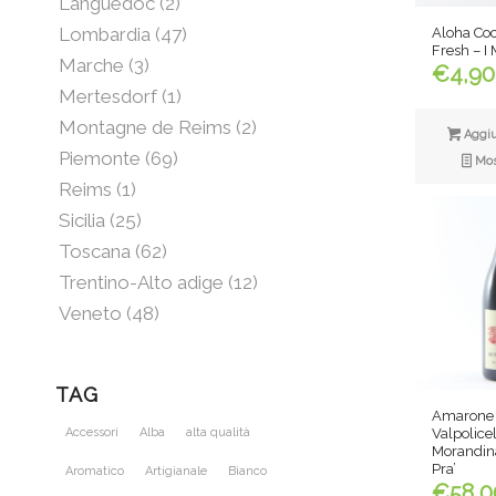
Languedoc
(2)
Lombardia
(47)
Aloha Coc
Fresh – I 
Marche
(3)
€
4,90
Mertesdorf
(1)
Montagne de Reims
(2)
Aggiun
Piemonte
(69)
Most
Reims
(1)
Sicilia
(25)
Toscana
(62)
Trentino-Alto adige
(12)
Veneto
(48)
TAG
Amarone 
Valpolice
Accessori
Alba
alta qualità
Morandin
Pra’
Aromatico
Artigianale
Bianco
€
58,0