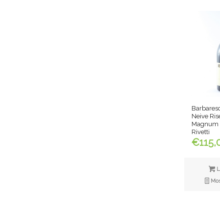
Barbaresc
Neive Ris
Magnum –
Rivetti
€
115,
L
Most