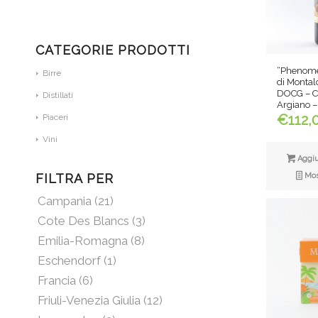
CATEGORIE PRODOTTI
“Phenome
Birre
di Montal
DOCG – Ca
Distillati
Argiano –
€
112,
Piaceri
Vini
Aggiun
Most
FILTRA PER
Campania
(21)
Cote Des Blancs
(3)
Emilia-Romagna
(8)
Eschendorf
(1)
Francia
(6)
Friuli-Venezia Giulia
(12)