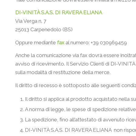
DI-VINITÀ S.A.S. DI RAVERA ELIANA
Via Verga n. 7
25013 Carpenedolo (BS)
Oppure mediante
fax
al numero: +39 030969459
Anche la comunicazione via fax dovrà essere inoltra
avviso di ricevimento. Il Servizio Clienti di DI-VINI
sulla modalità di restituzione della merce.
Il diritto di recesso è sottoposto alle seguenti condiz
Il diritto si applica al prodotto acquistato nell
A norma di legge, le spese di spedizione relative 
La spedizione, fino all’attestato di avvenuto ric
DI-VINITÀ S.A.S. DI RAVERA ELIANA non risponde