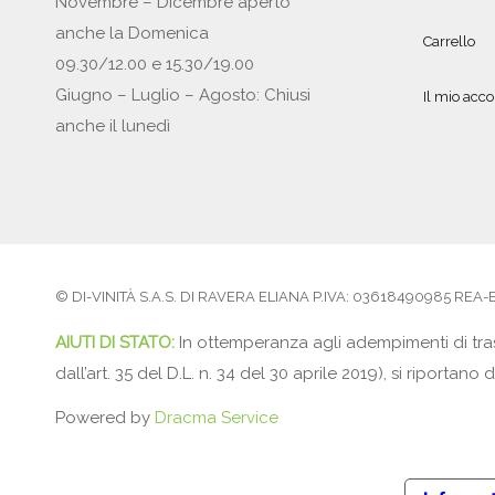
Novembre – Dicembre aperto
anche la Domenica
Carrello
09.30/12.00 e 15.30/19.00
Giugno – Luglio – Agosto: Chiusi
Il mio acc
anche il lunedì
© DI-VINITÀ S.A.S. DI RAVERA ELIANA P.IVA: 03618490985 REA-BS5
AIUTI DI STATO:
In ottemperanza agli adempimenti di tras
dall’art. 35 del D.L. n. 34 del 30 aprile 2019), si ripor
Powered by
Dracma Service