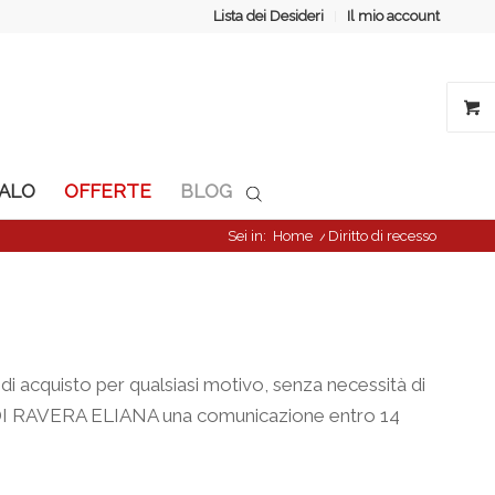
Lista dei Desideri
Il mio account
GALO
OFFERTE
BLOG
Sei in:
Home
/
Diritto di recesso
o di acquisto per qualsiasi motivo, senza necessità di
.A.S. DI RAVERA ELIANA una comunicazione entro 14