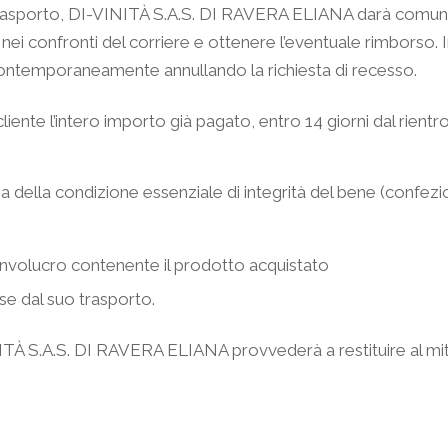
rasporto, DI-VINITÀ S.A.S. DI RAVERA ELIANA darà comunica
a nei confronti del corriere e ottenere l’eventuale rimborso.
 contemporaneamente annullando la richiesta di recesso.
nte l’intero importo già pagato, entro 14 giorni dal rient
a della condizione essenziale di integrità del bene (confezi
involucro contenente il prodotto acquistato
e dal suo trasporto.
ITÀ S.A.S. DI RAVERA ELIANA provvederà a restituire al mit