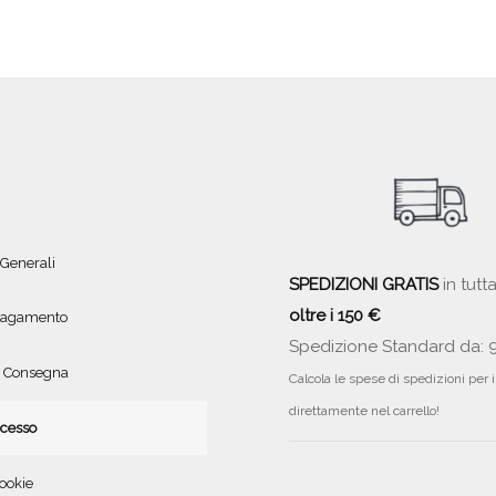
 Generali
SPEDIZIONI GRATIS
in tutta
oltre i 150 €
 pagamento
Spedizione Standard da: 
e Consegna
Calcola le spese di spedizioni per 
direttamente nel carrello!
ecesso
ookie