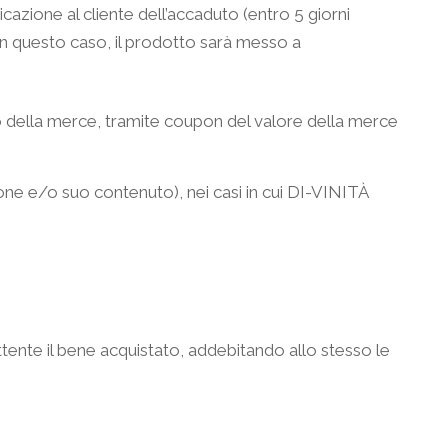
zione al cliente dell’accaduto (entro 5 giorni
 In questo caso, il prodotto sarà messo a
ro della merce, tramite coupon del valore della merce
one e/o suo contenuto), nei casi in cui DI-VINITÀ
tente il bene acquistato, addebitando allo stesso le