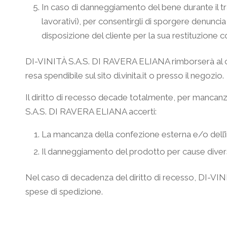
In caso di danneggiamento del bene durante il t
lavorativi), per consentirgli di sporgere denunci
disposizione del cliente per la sua restituzione
DI-VINITÀ S.A.S. DI RAVERA ELIANA rimborserà al clie
resa spendibile sul sito di.vinita.it o presso il negozio.
Il diritto di recesso decade totalmente, per mancanz
S.A.S. DI RAVERA ELIANA accerti:
La mancanza della confezione esterna e/o dell’
Il danneggiamento del prodotto per cause divers
Nel caso di decadenza del diritto di recesso, DI-VIN
spese di spedizione.