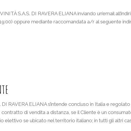
VINITÀ S.A.S. DI RAVERA ELIANA inviando un’email all’indi
9:00) oppure mediante raccomandata a/r al seguente indir
NTE
.S. DI RAVERA ELIANA s’intende concluso in Italia e regolato 
te contratto di vendita a distanza, se il Cliente è un consuma
elettivo se ubicato nel territorio italiano; in tutti gli altri