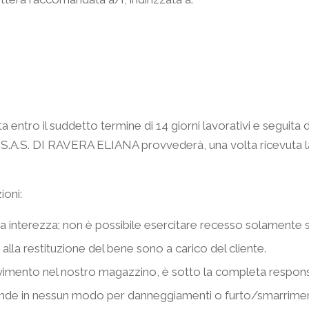
ta entro il suddetto termine di 14 giorni lavorativi e segu
TÀ S.A.S. DI RAVERA ELIANA provvederà, una volta ricevuta l
ioni:
a sua interezza; non è possibile esercitare recesso solamente
alla restituzione del bene sono a carico del cliente.
evimento nel nostro magazzino, è sotto la completa responsab
 in nessun modo per danneggiamenti o furto/smarrimento di