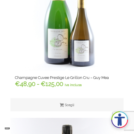
Champagne Cuvee Prestige Le Grillon Cru – Guy Mea
Fascia
€
48,90
-
€
125,00
iva inclusa
di
prezzo:
da
Scegli
€48,90
a
€125,00