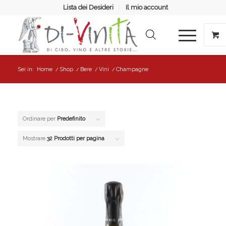
Lista dei Desideri
Il mio account
Sei in:
Home
/
Shop
/
Bere
/
Vini
/
Champagne
Ordinare per
Predefinito
Mostrare
32 Prodotti per pagina