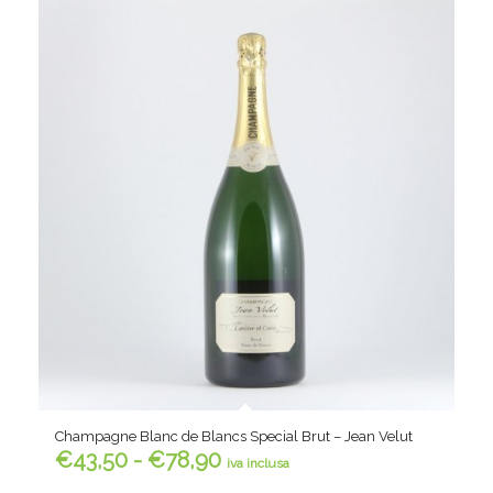
Champagne Blanc de Blancs Special Brut – Jean Velut
Fascia
€
43,50
-
€
78,90
iva inclusa
di