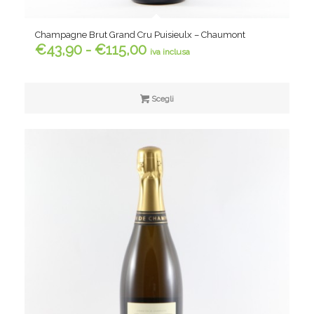
Champagne Brut Grand Cru Puisieulx – Chaumont
Fascia
€
43,90
-
€
115,00
iva inclusa
di
prezzo:
da
Scegli
€43,90
a
€115,00