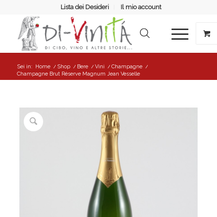
Lista dei Desideri
Il mio account
Sei in:
Home
/
Shop
/
Bere
/
Vini
/
Champagne
/
Champagne Brut Réserve Magnum Jean Vesselle