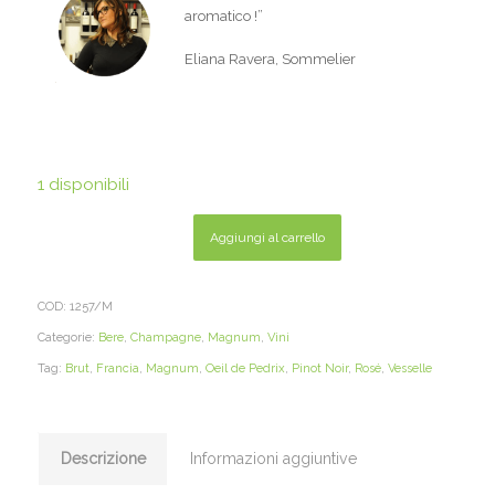
aromatico
!
”
Eliana Ravera, Sommelier
1 disponibili
Aggiungi al carrello
COD:
1257/M
Categorie:
Bere
,
Champagne
,
Magnum
,
Vini
Tag:
Brut
,
Francia
,
Magnum
,
Oeil de Pedrix
,
Pinot Noir
,
Rosé
,
Vesselle
Descrizione
Informazioni aggiuntive