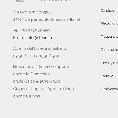
Condizioni
Via Giovanni Verga, 7
25013 Carpenedolo (Brescia – Italia)
Metodi di
Tel. +39 030969459
Trasporto 
E-mail:
info@di-vinita.it
Aperto dal Lunedì al Sabato:
Diritto di r
09.30/12.00 e 15.30/19.00
Privacy e c
Novembre – Dicembre aperto
anche la Domenica
Carrello
09.30/12.00 e 15.30/19.00
Giugno – Luglio – Agosto: Chiusi
Il mio acc
anche il lunedì