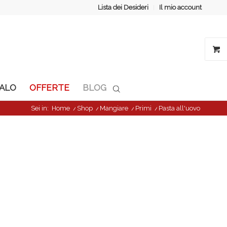
Lista dei Desideri
Il mio account
GALO
OFFERTE
BLOG
Sei in:
Home
/
Shop
/
Mangiare
/
Primi
/
Pasta all'uovo