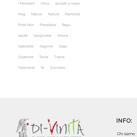
I Meridiani
Infusi
lavorati a mano
Mug
Natura
Nature
Piemonte
Pinot Noir
Porcellana
Ragù
salute
Sangiovese
Sibona
Specialità
stagione
Sugo
Superiore
Tazza
Tisana
Tradizione
Tè
Zucchero
INFO:
Chi siamo