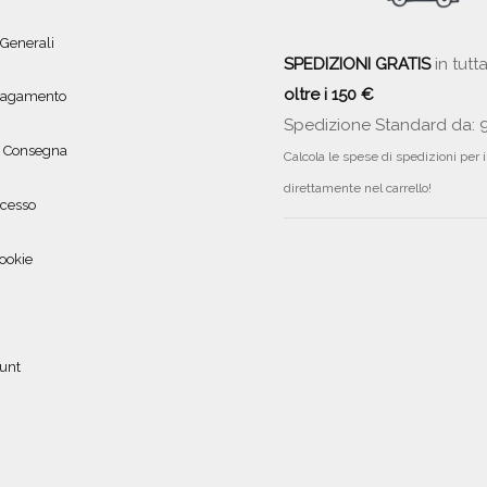
 Generali
SPEDIZIONI GRATIS
in tutta
oltre i 150 €
 pagamento
Spedizione Standard da: 
e Consegna
Calcola le spese di spedizioni per 
direttamente nel carrello!
ecesso
ookie
ount