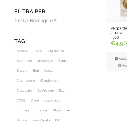
FILTRA PER
Emilia-Romagna
(2)
Pappardel
all’uovo 
Food
TAG
€
4,90
Accessori
Alba
alta qualità
Aggiun
Aromatico
Artigianale
Bianco
Most
Biscotti
Brut
Cacao
Champagne
Chardonnay
Cioccolato
Confezione
Doc
DOCG
Dolce
dopo pasto
Formaggi
Francia
Gluten Free
Grappa
Idea Regalo
IGP