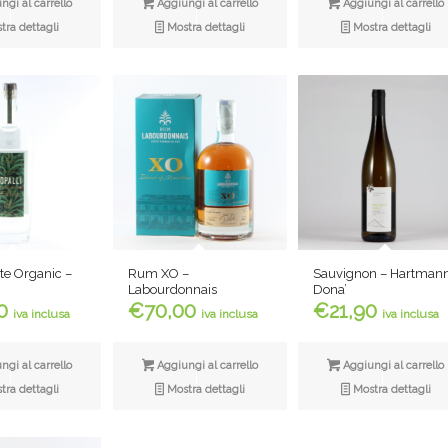
gi al carrello
Aggiungi al carrello
Aggiungi al carrello
ra dettagli
Mostra dettagli
Mostra dettagli
e Organic –
Sauvignon – Hartman
Rum XO –
Dona’
Labourdonnais
0
€
21,90
€
70,00
iva inclusa
iva inclusa
iva inclusa
gi al carrello
Aggiungi al carrello
Aggiungi al carrello
ra dettagli
Mostra dettagli
Mostra dettagli