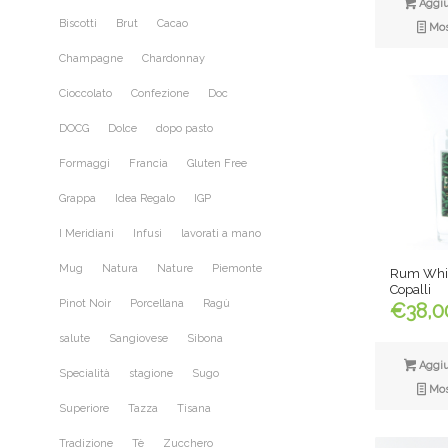
Aggiun
Biscotti
Brut
Cacao
Most
Champagne
Chardonnay
Cioccolato
Confezione
Doc
DOCG
Dolce
dopo pasto
Formaggi
Francia
Gluten Free
Grappa
Idea Regalo
IGP
I Meridiani
Infusi
lavorati a mano
Mug
Natura
Nature
Piemonte
Rum Whit
Copalli
Pinot Noir
Porcellana
Ragù
€
38,0
salute
Sangiovese
Sibona
Aggiun
Specialità
stagione
Sugo
Most
Superiore
Tazza
Tisana
Tradizione
Tè
Zucchero