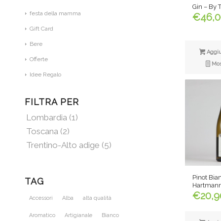
Gin – By 
festa della mamma
€
46,
Gift Card
Bere
Aggiun
Offerte
Most
Idee Regalo
FILTRA PER
Lombardia
(1)
Toscana
(2)
Trentino-Alto adige
(5)
Pinot Bia
TAG
Hartmann
€
20,9
Accessori
Alba
alta qualità
Aromatico
Artigianale
Bianco