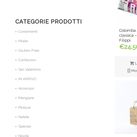
CATEGORIE PRODOTTI
Colomba 
Condimenti
classica –
Filippi
Miele
€
24,5
Gluten-Free
Confezioni
L
San Valentino
Most
IN ARRIVO
Accessori
Mangiare
Pasqua
Natale
Speciali
Novità