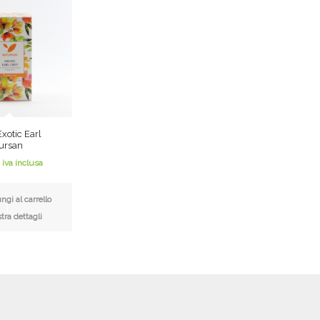
xotic Earl
ursan
iva inclusa
gi al carrello
ra dettagli