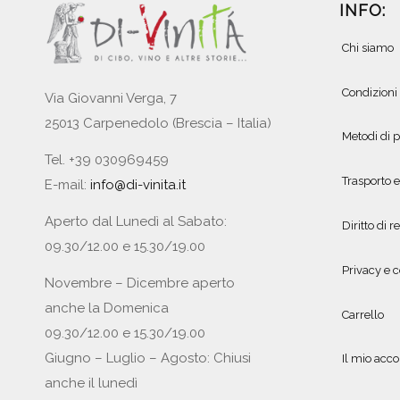
INFO:
Chi siamo
Condizioni
Via Giovanni Verga, 7
25013 Carpenedolo (Brescia – Italia)
Metodi di
Tel. +39 030969459
Trasporto 
E-mail:
info@di-vinita.it
Aperto dal Lunedì al Sabato:
Diritto di r
09.30/12.00 e 15.30/19.00
Privacy e c
Novembre – Dicembre aperto
anche la Domenica
Carrello
09.30/12.00 e 15.30/19.00
Giugno – Luglio – Agosto: Chiusi
Il mio acc
anche il lunedì