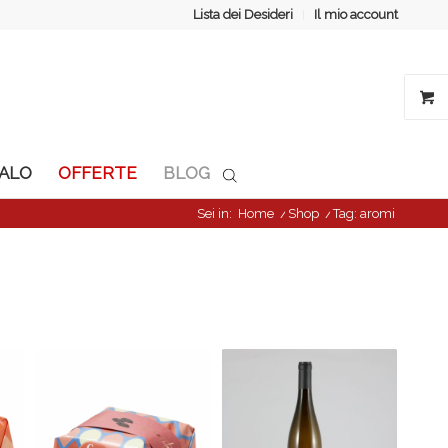
Lista dei Desideri
Il mio account
GALO
OFFERTE
BLOG
Sei in:
Home
/
Shop
/
Tag: aromi