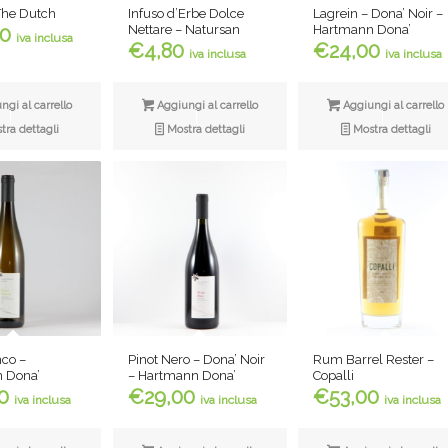
Infuso d’Erbe Dolce
Lagrein – Dona’ Noir –
The Dutch
Nettare – Natursan
Hartmann Dona’
00
iva inclusa
€
4,80
€
24,00
iva inclusa
iva inclusa
Aggiungi al carrello
Aggiungi al carrello
gi al carrello
Mostra dettagli
Mostra dettagli
ra dettagli
nco –
Rum Barrel Rester –
Pinot Nero – Dona’ Noir
 Dona’
Copalli
– Hartmann Dona’
0
€
53,00
€
29,00
iva inclusa
iva inclusa
iva inclusa