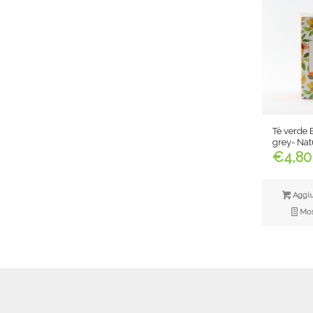
Tè verde E
grey- Nat
€
4,80
Aggiun
Most