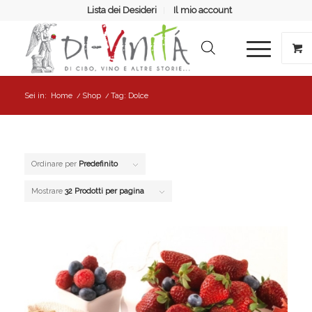
Lista dei Desideri
Il mio account
Sei in:
Home
/
Shop
/
Tag: Dolce
Ordinare per
Predefinito
Mostrare
32 Prodotti per pagina