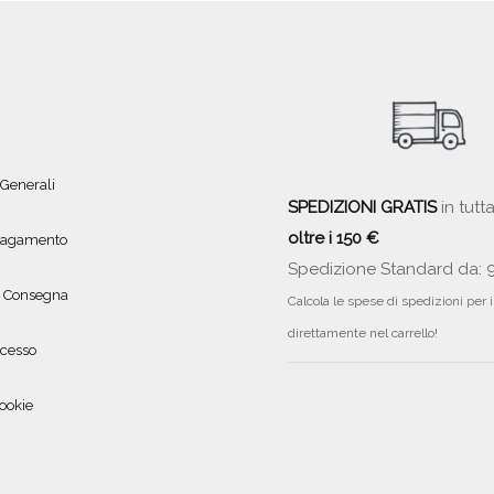
 Generali
SPEDIZIONI GRATIS
in tutta
oltre i 150 €
 pagamento
Spedizione Standard da: 
e Consegna
Calcola le spese di spedizioni per 
direttamente nel carrello!
ecesso
ookie