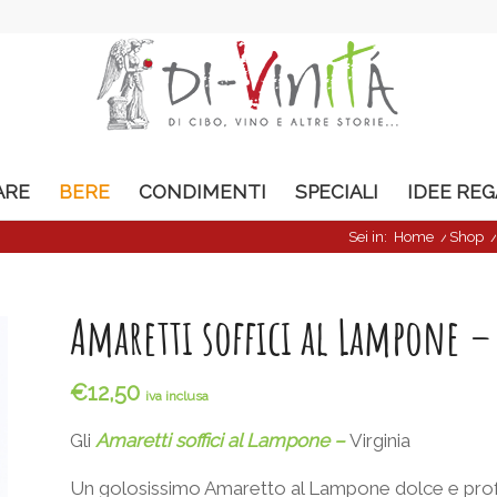
ARE
BERE
CONDIMENTI
SPECIALI
IDEE RE
Sei in:
Home
/
Shop
Amaretti soffici al Lampone –
€
12,50
iva inclusa
Gli
Amaretti soffici al Lampone –
Virginia
Un golosissimo Amaretto al Lampone dolce e profu