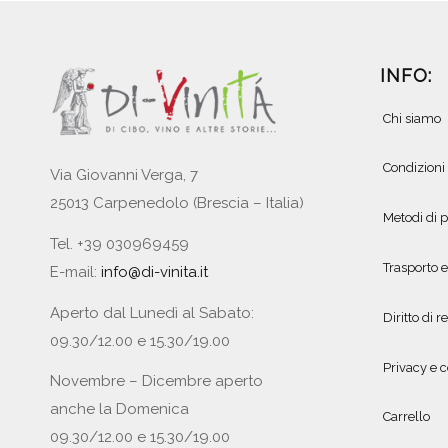
INFO:
Chi siamo
Condizioni
Via Giovanni Verga, 7
25013 Carpenedolo (Brescia – Italia)
Metodi di
Tel. +39 030969459
Trasporto 
E-mail:
info@di-vinita.it
Aperto dal Lunedì al Sabato:
Diritto di r
09.30/12.00 e 15.30/19.00
Privacy e c
Novembre – Dicembre aperto
anche la Domenica
Carrello
09.30/12.00 e 15.30/19.00