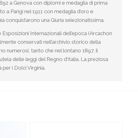
1892 a Genova con diplomi e medaglia di prima
to a Parigi nel 1911 con medaglia d’oro e
inia conquistarono una Giuria selezionatissima.
e Esposizioni Internazionali dell’epoca (Arcachon
mente conservati nell’archivio storico della
rono numerosi, tanto che nel lontano 1897, il
tela delle leggi del Regno d’Italia. La preziosa
per i Dolci Virginia.