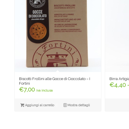
Biscotti Frollini alle Gocce di Cioccolato – I
Birra Artig
Fortini
€
4,40
€
7,00
iva inclusa
Aggiungi al carrello
Mostra dettagli