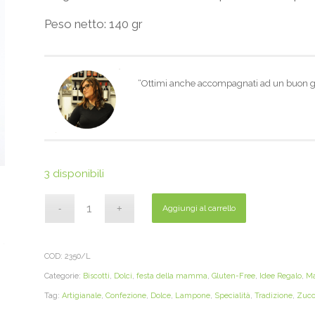
Peso netto: 140 gr
“Ottimi anche accompagnati ad un buon ge
3 disponibili
Aggiungi al carrello
COD:
2350/L
Categorie:
Biscotti
,
Dolci
,
festa della mamma
,
Gluten-Free
,
Idee Regalo
,
Ma
Tag:
Artigianale
,
Confezione
,
Dolce
,
Lampone
,
Specialità
,
Tradizione
,
Zucc