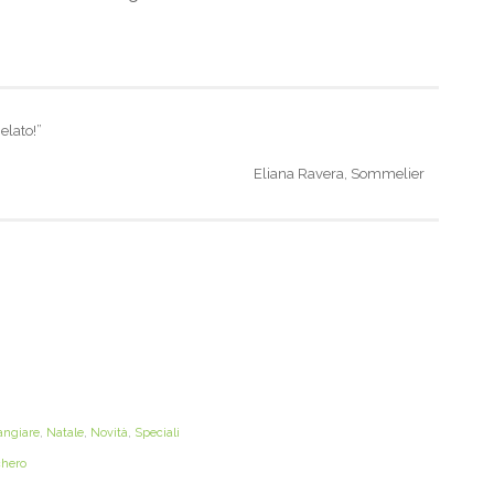
lato!”
Eliana Ravera, Sommelier
ngiare
,
Natale
,
Novità
,
Speciali
hero