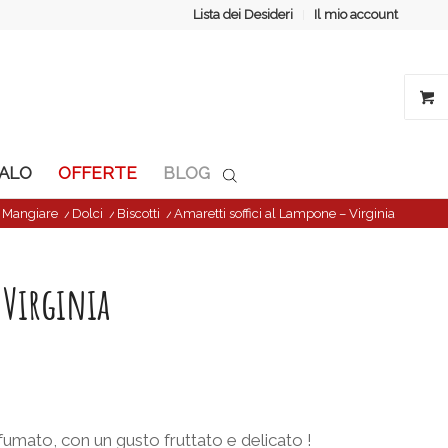
Lista dei Desideri
Il mio account
GALO
OFFERTE
BLOG
/
Mangiare
/
Dolci
/
Biscotti
/
Amaretti soffici al Lampone – Virginia
 Virginia
mato, con un gusto fruttato e delicato !