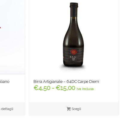
aliano
Birra Artigianale – 64DC Carpe Diem
Fascia
€
4,50
-
€
15,00
iva inclusa
di
prezzo:
da
 dettagli
Scegli
€4,50
a
€15,00