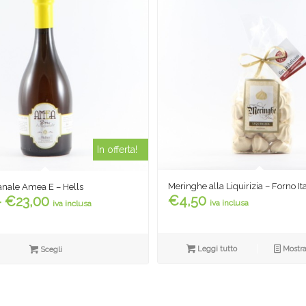
In offerta!
Meringhe alla Liquirizia – Forno It
ianale Amea E – Hells
Fascia
€
4,50
-
€
23,00
iva inclusa
iva inclusa
di
prezzo:
da
Leggi tutto
Mostra
Scegli
€4,40
a
€23,00