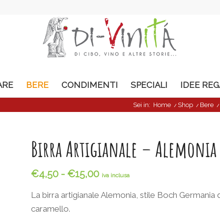
ARE
BERE
CONDIMENTI
SPECIALI
IDEE RE
Sei in:
Home
/
Shop
/
Bere
Birra Artigianale – Alemonia
Fascia
€
4,50
-
€
15,00
iva inclusa
di
La birra artigianale Alemonia, stile Boch Germania 
prezzo:
da
caramello.