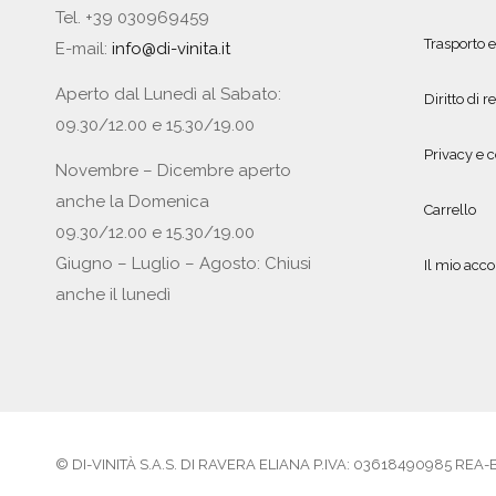
Tel. +39 030969459
Trasporto 
E-mail:
info@di-vinita.it
Aperto dal Lunedì al Sabato:
Diritto di r
09.30/12.00 e 15.30/19.00
Privacy e c
Novembre – Dicembre aperto
anche la Domenica
Carrello
09.30/12.00 e 15.30/19.00
Giugno – Luglio – Agosto: Chiusi
Il mio acc
anche il lunedì
© DI-VINITÀ S.A.S. DI RAVERA ELIANA P.IVA: 03618490985 REA-BS5