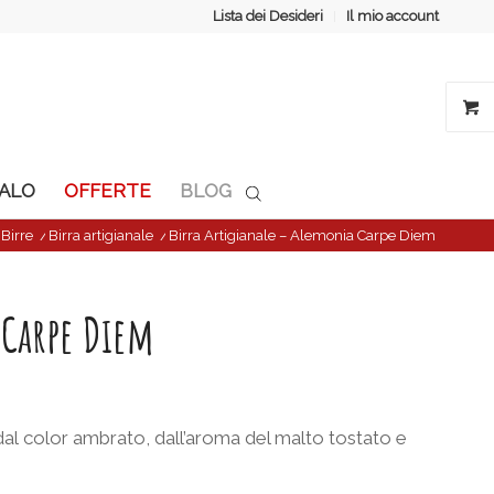
Lista dei Desideri
Il mio account
GALO
OFFERTE
BLOG
/
Birre
/
Birra artigianale
/
Birra Artigianale – Alemonia Carpe Diem
 Carpe Diem
dal color ambrato, dall’aroma del malto tostato e