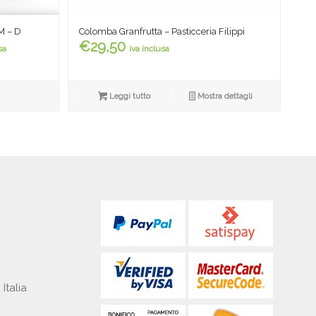
M – D
Colomba Granfrutta – Pasticceria Filippi
a
€
29,50
sa
iva inclusa
o:
Leggi tutto
Mostra dettagli
0
40
 Italia