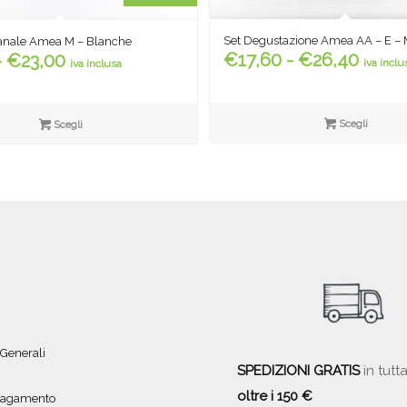
Set Degustazione Amea AA – E – 
gianale Amea M – Blanche
Fasci
Fascia
€
17,60
-
€
26,40
-
€
23,00
iva inclu
iva inclusa
di
di
prezz
prezzo:
da
da
Scegli
Scegli
€17,6
€4,40
a
a
€26,
€23,00
 Generali
SPEDIZIONI GRATIS
in tutta
oltre i 150 €
 pagamento