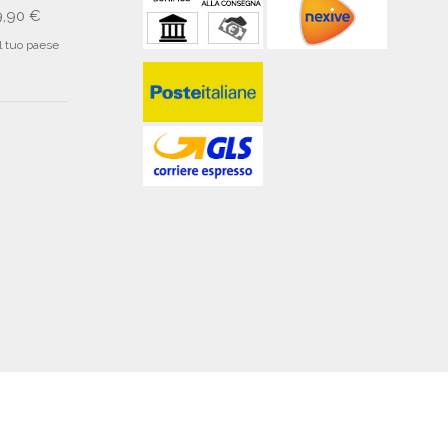
9,90 €
il tuo paese