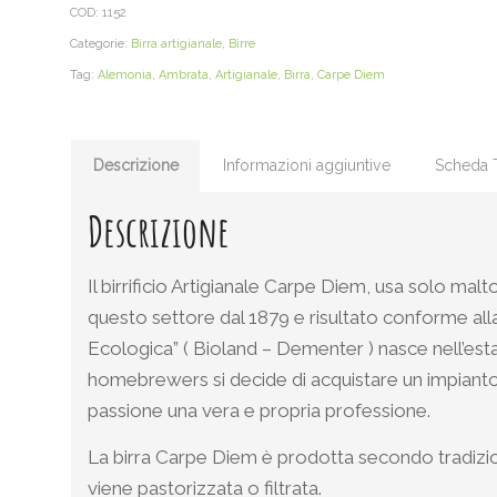
COD:
1152
Categorie:
Birra artigianale
,
Birre
Tag:
Alemonia
,
Ambrata
,
Artigianale
,
Birra
,
Carpe Diem
Descrizione
Informazioni aggiuntive
Scheda 
Descrizione
Il birrificio Artigianale Carpe Diem, usa solo m
questo settore dal 1879 e risultato conforme al
Ecologica” ( Bioland – Dementer ) nasce nell’est
homebrewers si decide di acquistare un impianto 
passione una vera e propria professione.
La birra Carpe Diem è prodotta secondo tradizion
viene pastorizzata o filtrata.