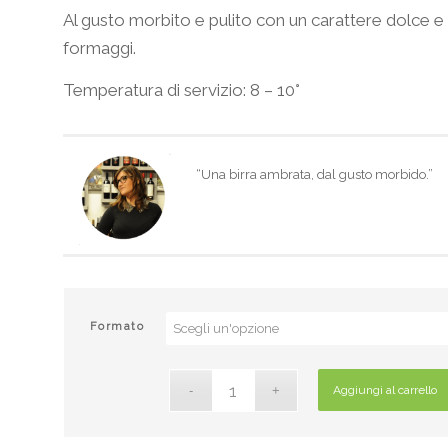
€4,50
Al gusto morbito e pulito con un carattere dolce e m
a
€15,00
formaggi.
Temperatura di servizio: 8 – 10°
“Una birra ambrata, dal gusto morbido.”
Formato
Aggiungi al carrello