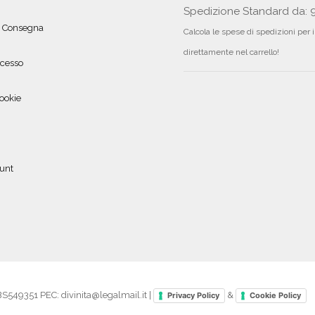
Spedizione Standard da: 
e Consegna
Calcola le spese di spedizioni per 
direttamente nel carrello!
ecesso
ookie
ount
49351 PEC: divinita@legalmail.it |
&
Privacy Policy
Cookie Policy