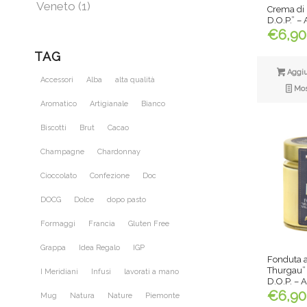
Veneto
(1)
Crema di 
D.O.P.” –
€
6,90
TAG
Aggiun
Accessori
Alba
alta qualità
Most
Aromatico
Artigianale
Bianco
Biscotti
Brut
Cacao
Champagne
Chardonnay
Cioccolato
Confezione
Doc
DOCG
Dolce
dopo pasto
Formaggi
Francia
Gluten Free
Grappa
Idea Regalo
IGP
Fonduta a
Thurgau” 
I Meridiani
Infusi
lavorati a mano
D.O.P. – 
€
6,90
Mug
Natura
Nature
Piemonte