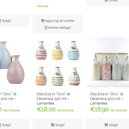
Scegli
originale
originale
prezzo
prezzo
inclusa
era:
era:
attuale
attuale
€20,90.
€23,00.
è:
è:
Scegli
Aggiungi al carrello
€18,90.
€21,00.
Mostra dettagli
Olio Evo in “Orci” di
n “Orci” di
Olio Evo in “Orci” di
Ceramica 500 ml –
 100 ml –
Ceramica 250 ml –
Lamantea
a
Lamantea
€
18,90
0
€
18,00
iva inclusa
iva inclusa
iva inclusa
Scegli
Scegli
Scegli