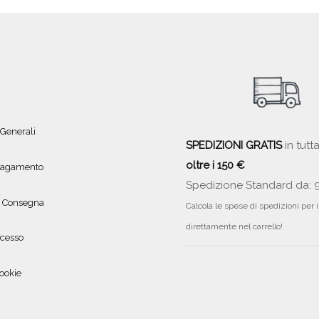
 Generali
SPEDIZIONI GRATIS
in tutta
oltre i 150 €
 pagamento
Spedizione Standard da: 
e Consegna
Calcola le spese di spedizioni per 
direttamente nel carrello!
ecesso
ookie