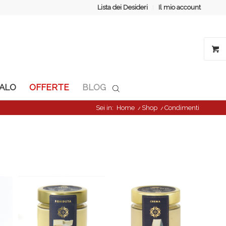
Lista dei Desideri
Il mio account
GALO
OFFERTE
BLOG
Sei in:
Home
/
Shop
/
Condimenti