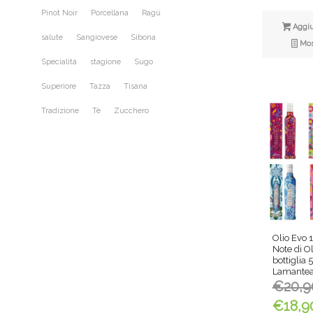
Pinot Noir
Porcellana
Ragù
Aggiun
salute
Sangiovese
Sibona
Most
Specialità
stagione
Sugo
Superiore
Tazza
Tisana
Tradizione
Tè
Zucchero
Olio Evo 
Note di Ol
bottiglia
Lamante
€
20,9
€
18,9