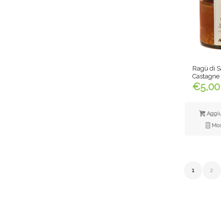
Ragù di S
Castagne
€
5,00
Aggiun
Most
1
2