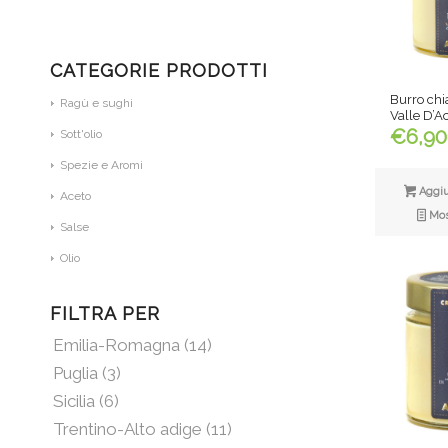
CATEGORIE PRODOTTI
Burro chia
Ragù e sughi
Valle D’A
€
6,90
Sott'olio
Spezie e Aromi
Aggiun
Aceto
Most
Salse
Olio
FILTRA PER
Emilia-Romagna
(14)
Puglia
(3)
Sicilia
(6)
Trentino-Alto adige
(11)