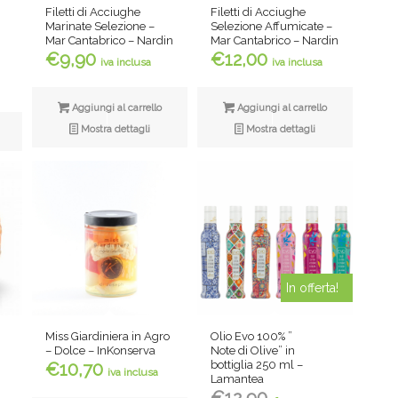
Filetti di Acciughe
Filetti di Acciughe
Marinate Selezione –
Selezione Affumicate –
Mar Cantabrico – Nardin
Mar Cantabrico – Nardin
€
9,90
€
12,00
iva inclusa
iva inclusa
Aggiungi al carrello
Aggiungi al carrello
:
Mostra dettagli
Mostra dettagli
0
In offerta!
Miss Giardiniera in Agro
Olio Evo 100% ”
– Dolce – InKonserva
Note di Olive” in
bottiglia 250 ml –
€
10,70
iva inclusa
Lamantea
Il