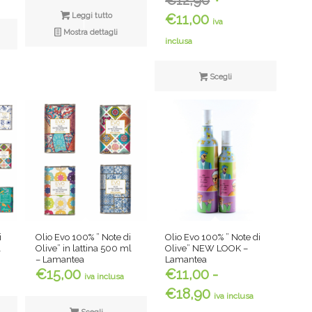
€
12,90
prezzo
Il
Leggi tutto
€
11,00
iva
originale
prezzo
Mostra dettagli
inclusa
era:
attuale
€12,90.
è:
Scegli
€11,00.
i
Olio Evo 100% ” Note di
Olio Evo 100% ” Note di
l
Olive” in lattina 500 ml
Olive” NEW LOOK –
– Lamantea
Lamantea
€
15,00
€
11,00
-
iva inclusa
Fascia
€
18,90
iva inclusa
di