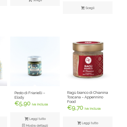
Scegli
prezzo:
Scegli
da
€11,00
a
€18,90
Ragù bianco di Chianina
Pesto di Friarielli –
Toscana – Appennino
Elody
Food
€
5,90
iva inclusa
€
9,70
iva inclusa
Leggi tutto
Leggi tutto
Mostra dettagli