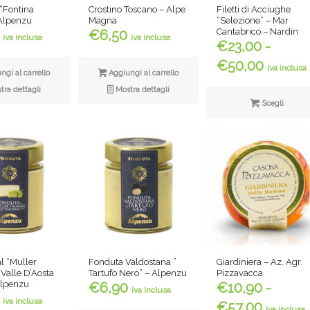
Filetti di Acciughe
“Fontina
Crostino Toscano – Alpe
“Selezione” – Mar
 Alpenzu
Magna
Cantabrico – Nardin
€
6,50
iva inclusa
iva inclusa
€
23,00
-
Fascia
€
50,00
iva inclusa
gi al carrello
Aggiungi al carrello
di
ra dettagli
Mostra dettagli
prezzo
Scegli
da
€23,00
a
€50,0
l “Muller
Fonduta Valdostana ”
Giardiniera – Az. Agr.
Valle D’Aosta
Tartufo Nero” – Alpenzu
Pizzavacca
Alpenzu
€
6,90
€
10,90
-
iva inclusa
iva inclusa
Fascia
€
57,00
iva inclusa