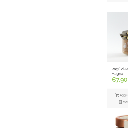
Ragù d’An
Magna
€
7,90
Aggiun
Most