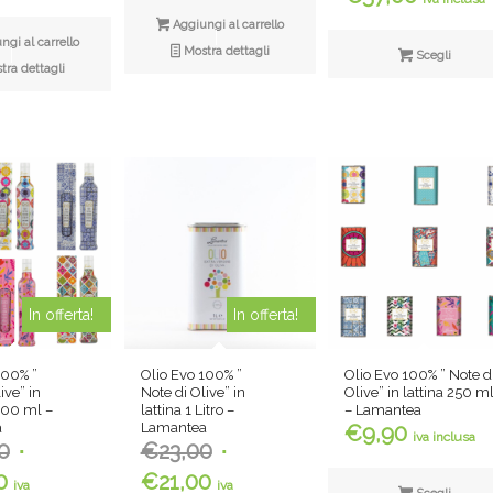
di
Aggiungi al carrello
prezzo:
gi al carrello
Mostra dettagli
Scegli
da
ra dettagli
€10,90
a
€57,00
In offerta!
In offerta!
100% ”
Olio Evo 100% ”
Olio Evo 100% ” Note d
ive” in
Note di Olive” in
Olive” in lattina 250 m
 500 ml –
lattina 1 Litro –
– Lamantea
a
Lamantea
€
9,90
iva inclusa
Il
Il
0
€
23,00
prezzo
prezzo
Il
Il
0
€
21,00
iva
iva