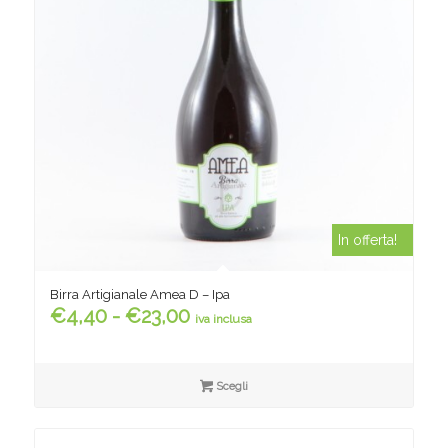
In offerta!
Birra Artigianale Amea D – Ipa
Fascia
€
4,40
-
€
23,00
iva inclusa
di
prezzo:
da
Scegli
€4,40
a