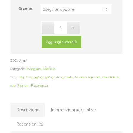
Grammi
Aggiungi al carrello
COD:
0391/
Categorie:
Mangiare
,
Sott'olio
Tag:
1 Kg
,
2 Kg
,
350 gr
,
500 gr
,
Artigianale
,
Azienda Agricola
,
Giardiniera
,
olio
,
Pisaroni
,
Pizzavacca
Descrizione
Informazioni aggiuntive
Recensioni (0)