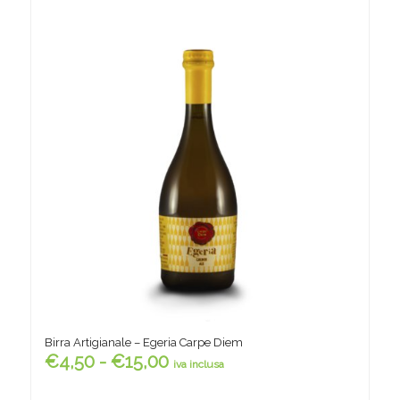
€23,00
Birra Artigianale – Egeria Carpe Diem
Fascia
€
4,50
-
€
15,00
iva inclusa
di