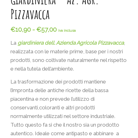
Pizzavacca
Fascia
€
10,90
-
€
57,00
iva inclusa
di
La
g
iardiniera dell. Azienda Agricola Pizzavacca
,
prezzo:
da
realizzata con le materie prime, base per i nostri
€10,90
prodotti, sono coltivate naturalmente nel rispetto
a
e nella tutela dell’ambiente.
€57,00
La trasformazione dei prodotti mantiene
l’impronta delle antiche ricette della bassa
piacentina e non prevede l’utilizzo di
conservanti,coloranti e altri prodotti
normalmente utilizzati nel settore industriale.
Tutto questo fa si che il nostro sia un prodotto
autentico. Ideale come antipasto e abbinare a