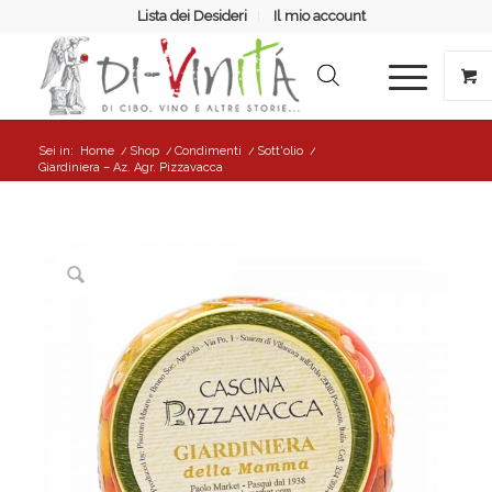
Lista dei Desideri
Il mio account
Sei in:
Home
/
Shop
/
Condimenti
/
Sott'olio
/
Giardiniera – Az. Agr. Pizzavacca