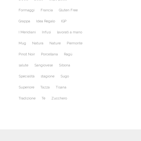
Formaggi
Francia
Gluten Free
Grappa
Idea Regalo
IGP
I Meridiani
Infusi
lavorati a mano
Mug
Natura
Nature
Piemonte
Pinot Noir
Porcellana
Ragù
salute
Sangiovese
Sibona
Specialità
stagione
Sugo
Superiore
Tazza
Tisana
Tradizione
Tè
Zucchero