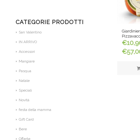
CATEGORIE PRODOTTI
Giardinier
San Valentino
Pizzavac
€
10,9
IN ARRIVO
€
57,0
Accessori
Mangiare
Pasqua
Natale
Speciali
Novità
festa della mamma
Gift Card
Bere
Offerte