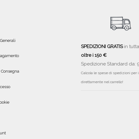
 Generali
SPEDIZIONI GRATIS
in tutta
oltre i 150 €
 pagamento
Spedizione Standard da: 
e Consegna
Calcola le spese di spedizioni per 
direttamente nel carrello!
ecesso
ookie
ount