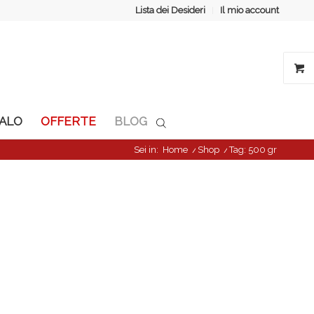
Lista dei Desideri
Il mio account
GALO
OFFERTE
BLOG
Sei in:
Home
/
Shop
/
Tag: 500 gr