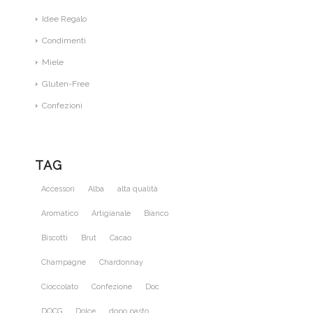
Idee Regalo
Condimenti
Miele
Gluten-Free
Confezioni
TAG
Accessori
Alba
alta qualità
Aromatico
Artigianale
Bianco
Biscotti
Brut
Cacao
Champagne
Chardonnay
Cioccolato
Confezione
Doc
DOCG
Dolce
dopo pasto