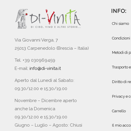
INFO:
Chi siamo
Condizioni
Via Giovanni Verga, 7
25013 Carpenedolo (Brescia – Italia)
Metodi di
Tel. +39 030969459
Trasporto 
E-mail:
info@di-vinita.it
Aperto dal Lunedì al Sabato:
Diritto di r
09.30/12.00 e 15.30/19.00
Privacy e c
Novembre – Dicembre aperto
anche la Domenica
Carrello
09.30/12.00 e 15.30/19.00
Giugno – Luglio – Agosto: Chiusi
Il mio acc