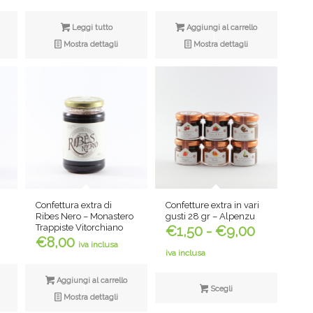
Leggi tutto
Aggiungi al carrello
Mostra dettagli
Mostra dettagli
Confettura extra di
Confetture extra in vari
Ribes Nero – Monastero
gusti 28 gr – Alpenzu
Fascia
Trappiste Vitorchiano
€
1,50
-
€
9,00
€
8,00
di
iva inclusa
iva inclusa
prezzo:
da
Aggiungi al carrello
Scegli
€1,50
Mostra dettagli