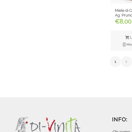
Miele di 
Ag. Pruno
€
8,00
L
Most
1
2
INFO:
Chi siamo