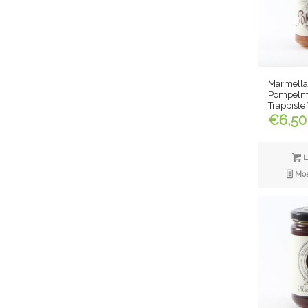
Marmellat
Pompelmo
Trappiste
€
6,50
L
Most