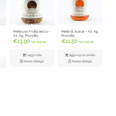
r
Miele con Frutta secca –
Miele di Acacia – Az. Ag.
Az. Ag. Prunotto
Prunotto
Fascia
€
13,90
€
11,50
iva inclusa
iva inclusa
di
prezzo:
Leggi tutto
Aggiungi al carrello
da
Mostra dettagli
Mostra dettagli
€1,50
a
€9,00