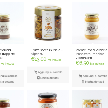
Frutta secca in Miele –
Marmellata di Arancia
Marroni –
Alpenzu
Monastero Trappiste
 Trappiste
Vitorchiano
no
€
13,00
iva inclusa
€
6,50
iva inclusa
iva inclusa
Aggiungi al carrello
Aggiungi al carrello
gi al carrello
Mostra dettagli
Mostra dettagli
ra dettagli