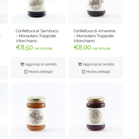
Confettura di Amarene
Confettura al Sambuco
r
– Monastero Trappiste
– Monastero Trappiste
Vitorchiano
Vitorchiano
Fascia
€
8,00
€
8,50
iva inclusa
iva inclusa
di
prezzo:
Aggiungi al carrello
Aggiungi al carrello
da
Mostra dettagli
Mostra dettagli
€1,50
a
€9,00