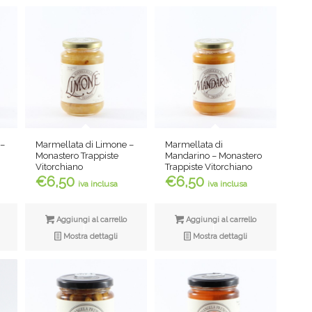
a
€9,00
 –
Marmellata di Limone –
Marmellata di
Monastero Trappiste
Mandarino – Monastero
Vitorchiano
Trappiste Vitorchiano
€
6,50
€
6,50
iva inclusa
iva inclusa
Aggiungi al carrello
Aggiungi al carrello
Mostra dettagli
Mostra dettagli