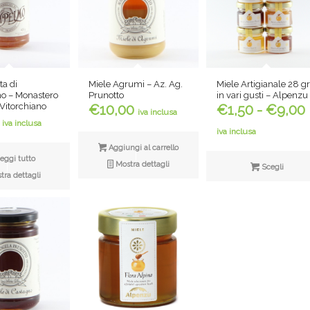
a di
Miele Agrumi – Az. Ag.
Miele Artigianale 28 g
 – Monastero
Prunotto
in vari gusti – Alpenzu
 Vitorchiano
€
10,00
€
1,50
-
€
9,00
iva inclusa
iva inclusa
iva inclusa
Aggiungi al carrello
eggi tutto
Mostra dettagli
Scegli
ra dettagli