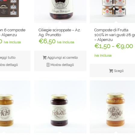
on 6 composte
Ciliegie sciroppate – Az.
Composte di Frutta
 – Alpenzu
Ag. Prunotto
100% in vari gusti 28 g
– Alpenzu
0
€
6,50
iva inclusa
iva inclusa
€
1,50
-
€
9,00
iva inclusa
eggi tutto
Aggiungi al carrello
ra dettagli
Mostra dettagli
Scegli