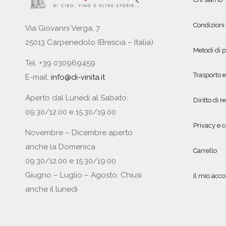
Condizioni
Via Giovanni Verga, 7
25013 Carpenedolo (Brescia – Italia)
Metodi di
Tel. +39 030969459
Trasporto 
E-mail:
info@di-vinita.it
Aperto dal Lunedì al Sabato:
Diritto di r
09.30/12.00 e 15.30/19.00
Privacy e c
Novembre – Dicembre aperto
anche la Domenica
Carrello
09.30/12.00 e 15.30/19.00
Giugno – Luglio – Agosto: Chiusi
Il mio acc
anche il lunedì