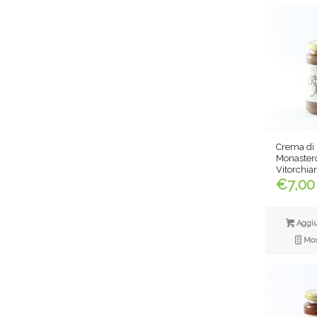
Crema di 
Monastero
Vitorchia
€
7,00
Aggiun
Most