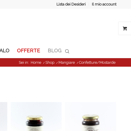
Lista dei Desideri
Il mio account
GALO
OFFERTE
BLOG
Sei in:
Home
/
Shop
/
Mangiare
/
Confetture/Mostarde