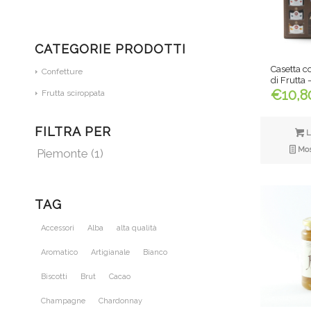
CATEGORIE PRODOTTI
Casetta c
Confetture
di Frutta
€
10,8
Frutta sciroppata
FILTRA PER
L
Most
Piemonte
(1)
TAG
Accessori
Alba
alta qualità
Aromatico
Artigianale
Bianco
Biscotti
Brut
Cacao
Champagne
Chardonnay