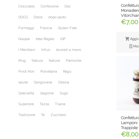
Confettura
Cioccolato
Confezione
Doc
Monastero
Vitorchia
DOCG
Dolce
dopo pasto
€
7,00
Formaggi
Francia
Gluten Free
Aggiun
Grappa
Idea Regalo
IGP
Most
I Meridiani
Infusi
lavorati a mano
Mug
Natura
Nature
Piemonte
Pinot Noir
Porcellana
Ragù
salute
Sangiovese
Sibona
Specialità
stagione
Sugo
Superiore
Tazza
Tisana
Tradizione
Tè
Zucchero
Confettura
Lamponi 
Trappiste
€
8,00