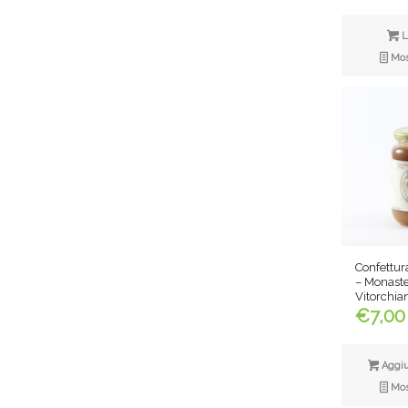
L
Most
Confettura
– Monaste
Vitorchia
€
7,00
Aggiun
Most