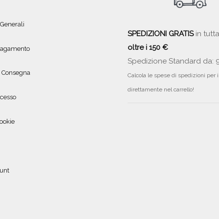
 Generali
SPEDIZIONI GRATIS
in tutta
oltre i 150 €
 pagamento
Spedizione Standard da: 
e Consegna
Calcola le spese di spedizioni per 
direttamente nel carrello!
ecesso
ookie
ount