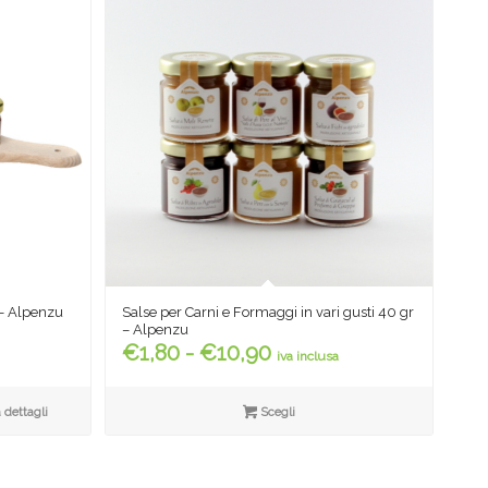
i – Alpenzu
Salse per Carni e Formaggi in vari gusti 40 gr
– Alpenzu
Fascia
€
1,80
-
€
10,90
iva inclusa
di
prezzo:
 dettagli
Scegli
da
€1,80
a