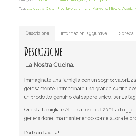
Categorie:
Confetture/Mostarde
,
Mangiare
,
Miele
,
Speciali
Tag:
alta qualità
,
Gluten Free
,
lavorati a mano
,
Mandorle
,
Miele di Acacia
,
Descrizione
Informazioni aggiuntive
Scheda 
Descrizione
La Nostra Cucina.
Immaginate una famiglia con un sogno: valorizzare
gelosamente. Immaginate una grande cucina dove 
un prodotto genuino dal sapore unico, senza l’agg
Questa famiglia è Alpenzu che dal 2001 ad oggi è c
generazione, ma mantenendo come allora le prop
L’orto in tavola!