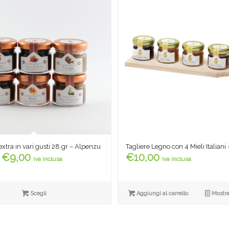
extra in vari gusti 28 gr – Alpenzu
Tagliere Legno con 4 Mieli Italian
Fascia
€
9,00
€
10,00
iva inclusa
iva inclusa
di
prezzo:
da
Scegli
Aggiungi al carrello
Mostra
€1,50
a