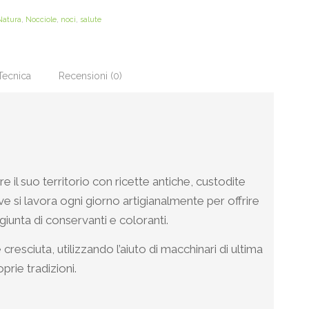
Natura
,
Nocciole
,
noci
,
salute
Tecnica
Recensioni (0)
 il suo territorio con ricette antiche, custodite
si lavora ogni giorno artigianalmente per offrire
iunta di conservanti e coloranti.
resciuta, utilizzando l’aiuto di macchinari di ultima
rie tradizioni.