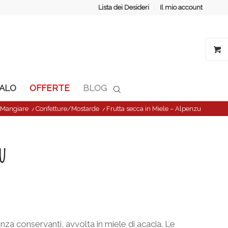
Lista dei Desideri
Il mio account
GALO
OFFERTE
BLOG
Mangiare
/
Confetture/Mostarde
/
Frutta secca in Miele – Alpenzu
u
nza conservanti, avvolta in miele di acacia. Le