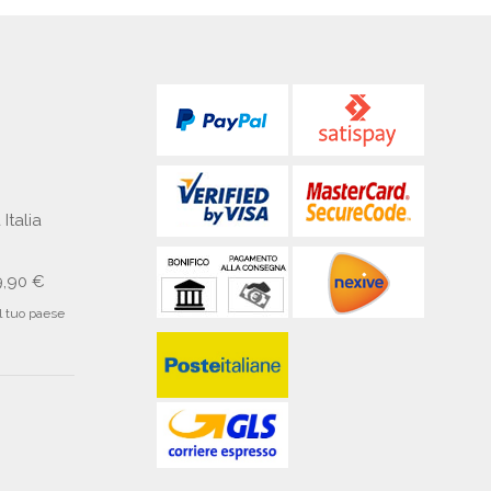
€10,90
 Italia
9,90 €
il tuo paese