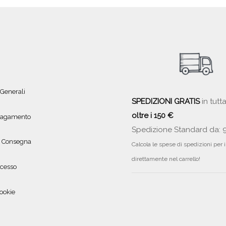
€9,00
 Generali
SPEDIZIONI GRATIS
in tutta
oltre i 150 €
 pagamento
Spedizione Standard da: 
e Consegna
Calcola le spese di spedizioni per 
direttamente nel carrello!
ecesso
ookie