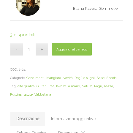
Eliana Ravera, Sommelier
3 disponibili
Aggiungi al carrello
COD:
2324
Categorie:
Condimenti
,
Mangiare
,
Novità
,
Ragù e sughi
,
Salse
,
Speciali
Tag:
alta qualità
,
Gluten Free
,
lavorati a mano
,
Natura
,
Ragù
,
Razza
,
Rustina
,
salute
,
Valdostana
Descrizione
Informazioni aggiuntive
Scheda Tecnica
Recensioni (0)