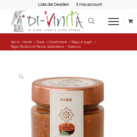
Lista dei Desideri
Il mio account
Sei in:
Home
/
Shop
/
Condimenti
/
Ragù e sughi
/
Ragù Rustico di Razza Valdostana – Alpenzu