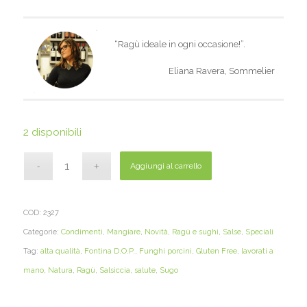
“Ragù ideale in ogni occasione!”.
Eliana Ravera, Sommelier
2 disponibili
Aggiungi al carrello
COD:
2327
Categorie:
Condimenti
,
Mangiare
,
Novità
,
Ragù e sughi
,
Salse
,
Speciali
Tag:
alta qualità
,
Fontina D.O.P.
,
Funghi porcini
,
Gluten Free
,
lavorati a
mano
,
Natura
,
Ragù
,
Salsiccia
,
salute
,
Sugo