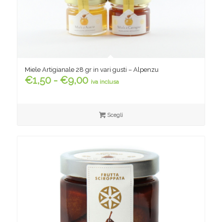
Miele Artigianale 28 gr in vari gusti – Alpenzu
Fascia
€
1,50
-
€
9,00
iva inclusa
di
prezzo:
da
Scegli
€1,50
a
€9,00