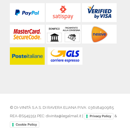
© DI-VINITÀ S.A.S. DI RAVERA ELIANA P.IVA: 03618490985
REA-BS549351 PEC: divinita@legalmail.it |
&
Privacy Policy
Cookie Policy