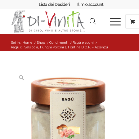
Lista dei Desideri
Il mio account
Sei in:
Home
/
Shop
/
Condimenti
/
Ragù e sughi
/
Ragù di Salsiccia, Funghi Porcini E Fontina D.O.P. – Alpenzu