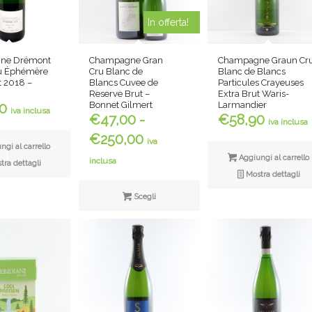
In offerta!
ne Drémont
Champagne Gran
Champagne Graun Cr
u Éphémère
Cru Blanc de
Blanc de Blancs
t 2018 –
Blancs Cuvee de
Particules Crayeuses
Reserve Brut –
Extra Brut Waris-
Bonnet Gilmert
Larmandier
0
iva inclusa
€
47,00
-
€
58,90
iva inclusa
Fascia
€
250,00
iva
gi al carrello
di
Aggiungi al carrello
inclusa
ra dettagli
prezzo:
Mostra dettagli
da
Scegli
€47,00
a
€250,00