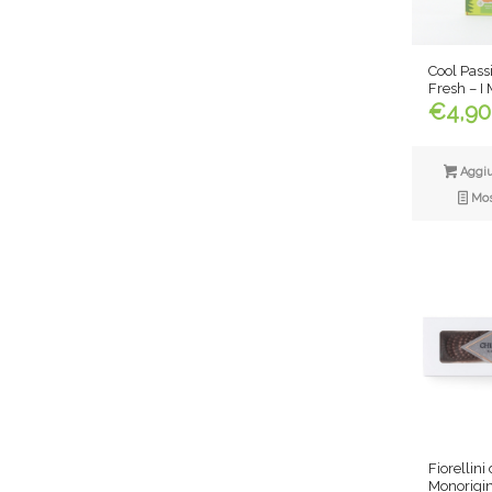
Cool Pass
Fresh – I 
€
4,90
Aggiun
Most
Fiorellini
Monorigin