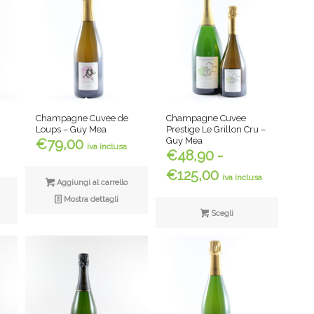
Champagne Cuvee de
Champagne Cuvee
Loups – Guy Mea
Prestige Le Grillon Cru –
Guy Mea
€
79,00
iva inclusa
€
48,90
-
Fascia
€
125,00
iva inclusa
Aggiungi al carrello
di
Mostra dettagli
prezzo:
Scegli
da
€48,90
a
€125,00