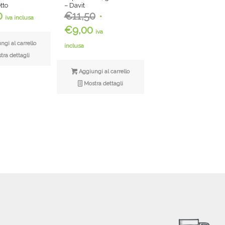
tto
– Davit
Il
0
€
11,50
iva inclusa
prezzo
Il
€
9,00
iva
originale
prezzo
gi al carrello
inclusa
era:
attuale
ra dettagli
€11,50.
è:
Aggiungi al carrello
€9,00.
Mostra dettagli