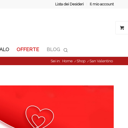
Lista dei Desideri
Il mio account
GALO
OFFERTE
BLOG
Sei in:
Home
/
Shop
/
San Valentino