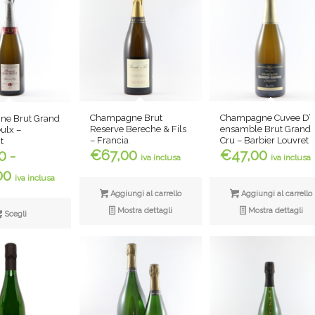
Champagne Brut
Champagne Cuvee D’
e Brut Grand
Reserve Bereche & Fils
ensamble Brut Grand
eulx –
– Francia
Cru – Barbier Louvret
t
€
67,00
€
47,00
0
-
iva inclusa
iva inclusa
Fascia
00
iva inclusa
di
Aggiungi al carrello
Aggiungi al carrello
prezzo:
Mostra dettagli
Mostra dettagli
Scegli
da
€43,90
a
€115,00