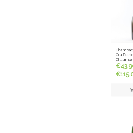
Champagn
Cru Puisi
Chaumon
€
43,9
€
115,