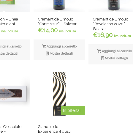
ion – Linea
Cremant de Limoux
Cremant de Limoux
Meridiani
“Carte Azur” – Salasar
“Revelation 2020” –
Salasar
€
14,00
iva inclusa
iva inclusa
€
16,90
iva inclusa
gi al carrello
Aggiungi al carrello
Aggiungi al carrello
ra dettagli
Mostra dettagli
Mostra dettagli
In offerta!
 di Cioccolato
Gianduiotto
e –
Experience 4 gusti