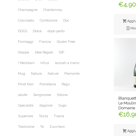
€
4,90
Champagne
Chardonnay
Cioccolato
Confezione
Doc
Aggiun
Most
DOCG
Dolce
dopo pasto
Formaggi
Francia
Gluten Free
Grappa
Idea Regalo
IGP
I Meridiani
Infusi
lavorati a mano
Mug
Natura
Nature
Piemonte
Pinot Noir
Porcellana
Ragù
salute
Sangiovese
Sibona
Blanquet
Le Moulin
Specialità
stagione
Sugo
Domaine 
€
16,9
Superiore
Tazza
Tisana
Tradizione
Tè
Zucchero
Aggiun