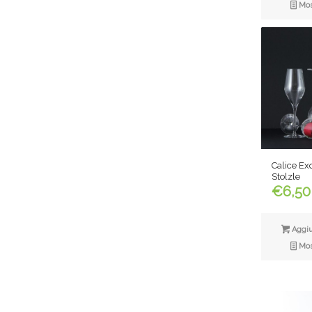
Most
Calice Exq
Stolzle
€
6,50
Aggiun
Most