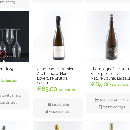
ra dettagli
Champagne Premier
uisit 29 –
Champagne “Dessus 
Cru blanc de Noir
Ville” premier cru
L’overture Brut s.a.
Nature Gounel Lassall
iva inclusa
Savart
€
65,00
iva inclusa
€
65,00
iva inclusa
gi al carrello
Aggiungi al carrello
ra dettagli
Leggi tutto
Mostra dettagli
Mostra dettagli