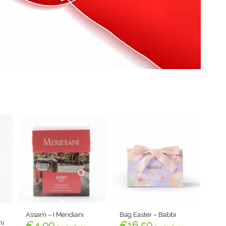
Assam – I Meridiani
Bag Easter – Babbi
ni
€
4,90
€
16,50