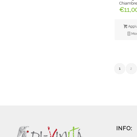
Chiambre
€
11,0
Aggiun
Most
1
2
INFO: