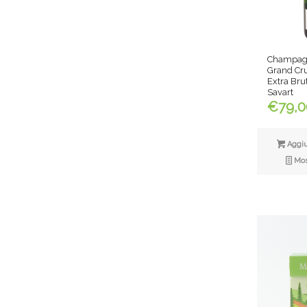
Champag
Grand Cr
Extra Bru
Savart
€
79,0
Aggiun
Most