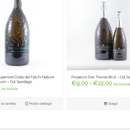
periore Costa dei Falchi Nature
Prosecco Doc Treviso Brut – Col 
Fascia
um – Col Sandago
€
9,00
-
€
22,00
iva inclus
di
iva inclusa
prezzo
da
al carrello
Mostra dettagli
Scegli
€9,00
a
€22,0