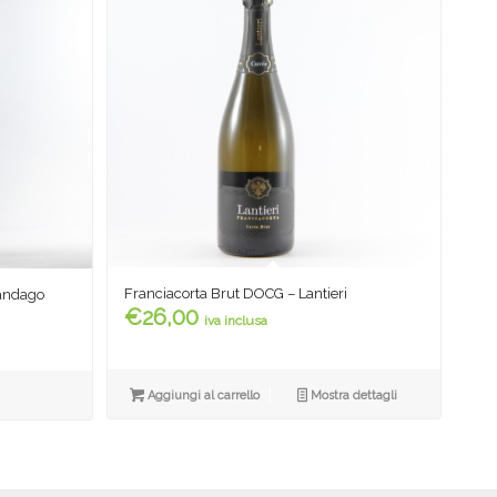
Franciacorta Brut DOCG – Lantieri
Sandago
€
26,00
iva inclusa
a
:
Aggiungi al carrello
Mostra dettagli
0