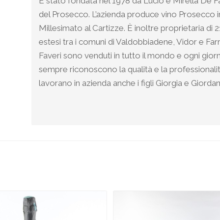
È stato fondata nel 1978 da Lucio e Mirella De Fa
del Prosecco. L’azienda produce vino Prosecco in 
Millesimato al Cartizze. È inoltre proprietaria di 
estesi tra i comuni di Valdobbiadene, Vidor e Farra
Faveri sono venduti in tutto il mondo e ogni gio
sempre riconoscono la qualità e la professionalit
lavorano in azienda anche i figli Giorgia e Giorda