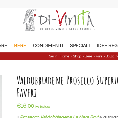
ARE
BERE
CONDIMENTI
SPECIALI
IDEE RE
Sei in:
Home
/
Shop
/
Bere
/
Vini
/
Bollicin
Valdobbiadene Prosecco Superi
Faveri
€
16,00
iva inclusa
Il
Prosecco Valdobbiadene La Nera Brut
è di trad