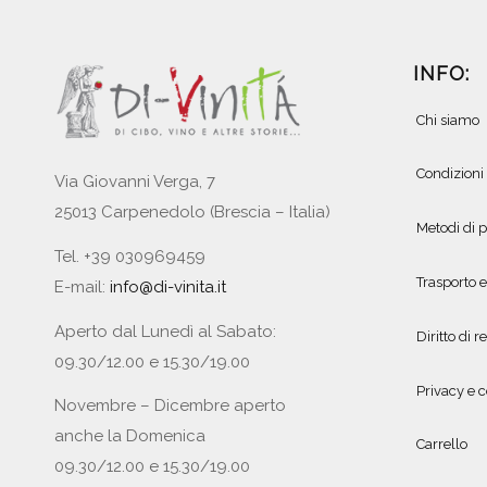
INFO:
Chi siamo
Condizioni
Via Giovanni Verga, 7
25013 Carpenedolo (Brescia – Italia)
Metodi di
Tel. +39 030969459
Trasporto 
E-mail:
info@di-vinita.it
Aperto dal Lunedì al Sabato:
Diritto di r
09.30/12.00 e 15.30/19.00
Privacy e c
Novembre – Dicembre aperto
anche la Domenica
Carrello
09.30/12.00 e 15.30/19.00