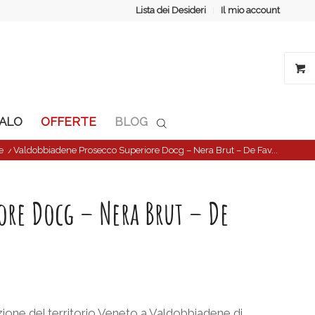
Lista dei Desideri
Il mio account
GALO
OFFERTE
BLOG
e
/
Valdobbiadene Prosecco Superiore Docg – Nera Brut – De Fav...
ore Docg – Nera Brut – De
izione del territorio Veneto a Valdobbiadene di