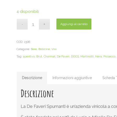
4 disponibili
Aggiungi al carrello
COD:
1506
Categorie:
Bere
,
Bollicine
,
Vini
Tag:
aperitivo
,
Brut
,
Charmat
,
De Faveri
,
DOCG
,
Martinotti
,
Nera
,
Prosecco
,
Descrizione
Informazioni aggiuntive
Scheda 
Descrizione
La De Faveri Spumanti è un’azienda vinicola a c