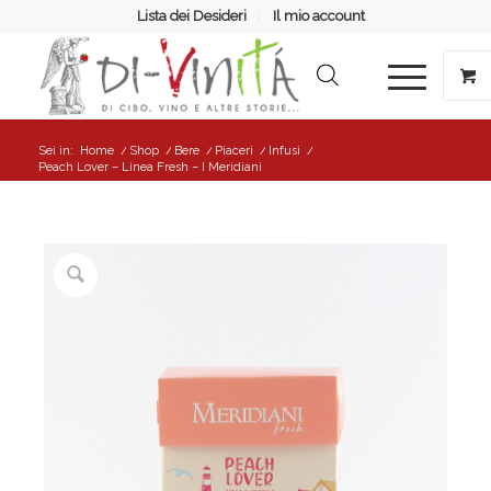
Lista dei Desideri
Il mio account
Sei in:
Home
/
Shop
/
Bere
/
Piaceri
/
Infusi
/
Peach Lover – Linea Fresh – I Meridiani