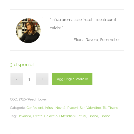
“Infusi aromatici e freschi, ideali con il
caldo
!
”
Eliana Ravera, Sommelier
3 disponibili
Aggiungi al carrello
COD:
1720/Peach Lover
Categorie:
Confezioni
,
Infusi
,
Novità
,
Piaceri
,
San Valentino
,
Tè
,
Tisane
Tag:
Bevanda
,
Estate
,
Ghiaccio
,
I Meridiani
,
Infusi
,
Tisana
,
Tisane