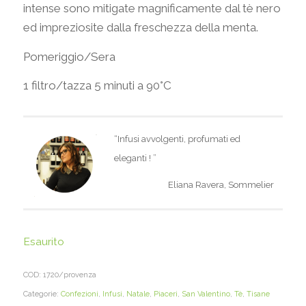
intense sono mitigate magnificamente dal tè nero
ed impreziosite dalla freschezza della menta.
Pomeriggio/Sera
1 filtro/tazza 5 minuti a 90°C
“Infusi avvolgenti, profumati ed
eleganti
!
”
Eliana Ravera, Sommelier
Esaurito
COD:
1720/provenza
Categorie:
Confezioni
,
Infusi
,
Natale
,
Piaceri
,
San Valentino
,
Tè
,
Tisane