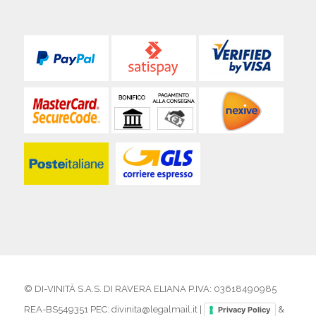
© DI-VINITÀ S.A.S. DI RAVERA ELIANA P.IVA: 03618490985
REA-BS549351 PEC: divinita@legalmail.it |
&
Privacy Policy