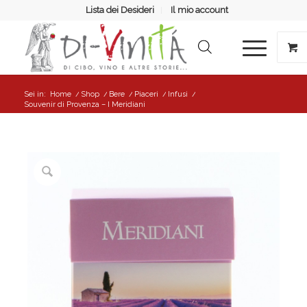
Lista dei Desideri
Il mio account
Sei in:
Home
/
Shop
/
Bere
/
Piaceri
/
Infusi
/
Souvenir di Provenza – I Meridiani