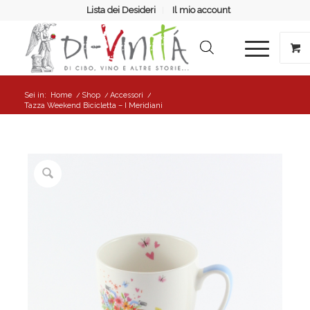
Lista dei Desideri
Il mio account
Sei in:
Home
/
Shop
/
Accessori
/
Tazza Weekend Bicicletta – I Meridiani