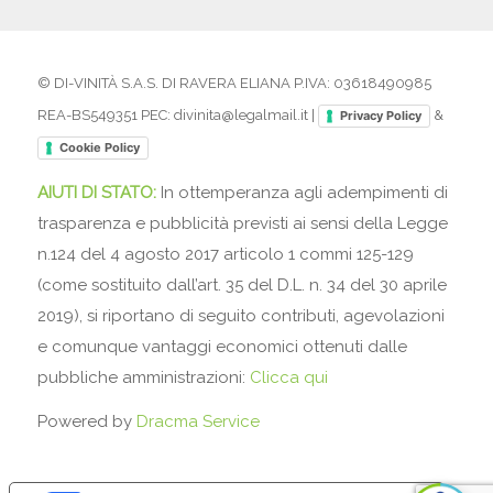
© DI-VINITÀ S.A.S. DI RAVERA ELIANA P.IVA: 03618490985
REA-BS549351 PEC: divinita@legalmail.it |
&
Privacy Policy
Cookie Policy
AIUTI DI STATO:
In ottemperanza agli adempimenti di
trasparenza e pubblicità previsti ai sensi della Legge
n.124 del 4 agosto 2017 articolo 1 commi 125-129
(come sostituito dall’art. 35 del D.L. n. 34 del 30 aprile
2019), si riportano di seguito contributi, agevolazioni
e comunque vantaggi economici ottenuti dalle
pubbliche amministrazioni:
Clicca qui
Powered by
Dracma Service