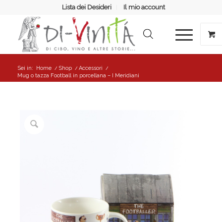
Lista dei Desideri
Il mio account
Sei in:
Home
/
Shop
/
Accessori
/
Mug o tazza Football in porcellana – I Meridiani