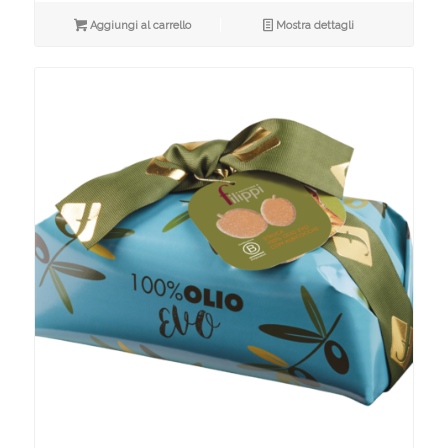
originale
attuale
era:
è:
Aggiungi al carrello
Mostra dettagli
€25,00.
€15,00.