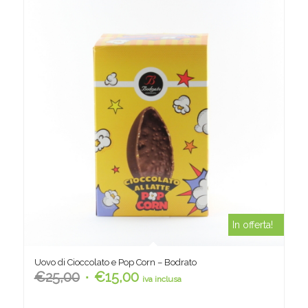
In offerta!
Uovo di Cioccolato e Pop Corn – Bodrato
Il
Il
€
25,00
€
15,00
iva inclusa
prezzo
prezzo