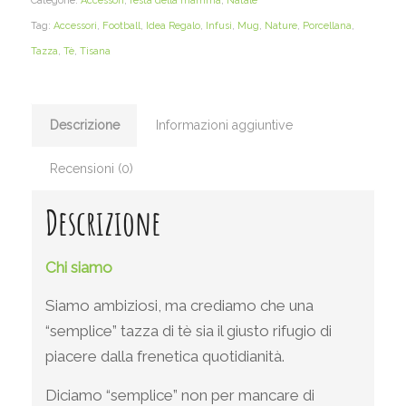
Categorie:
Accessori
,
festa della mamma
,
Natale
Tag:
Accessori
,
Football
,
Idea Regalo
,
Infusi
,
Mug
,
Nature
,
Porcellana
,
Tazza
,
Tè
,
Tisana
Descrizione
Informazioni aggiuntive
Recensioni (0)
Descrizione
Chi siamo
Siamo ambiziosi, ma crediamo che una
“semplice” tazza di tè sia il giusto rifugio di
piacere dalla frenetica quotidianità.
Diciamo “semplice” non per mancare di