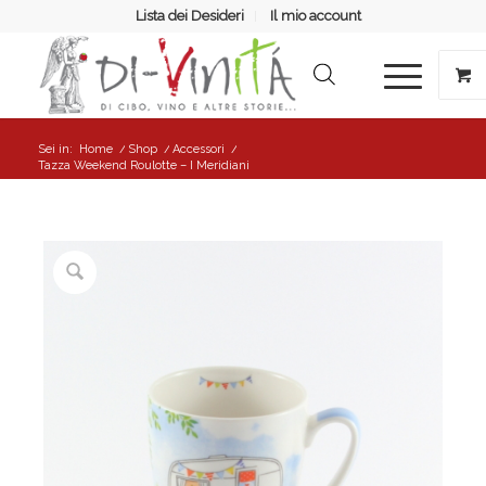
Lista dei Desideri
Il mio account
Sei in:
Home
/
Shop
/
Accessori
/
Tazza Weekend Roulotte – I Meridiani