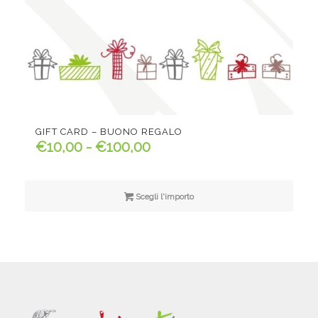
GIFT CARD – BUONO REGALO
Fascia
€
10,00
-
€
100,00
di
prezzo:
da
Scegli l'importo
€10,00
a
€100,00