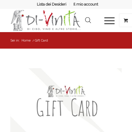
Lista dei Desideri
Il mio account
Sei in:
Home
/
Gift Card