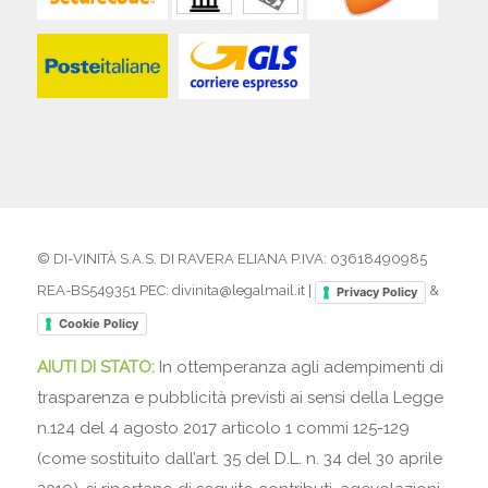
© DI-VINITÀ S.A.S. DI RAVERA ELIANA P.IVA: 03618490985
REA-BS549351 PEC: divinita@legalmail.it |
&
Privacy Policy
Cookie Policy
AIUTI DI STATO:
In ottemperanza agli adempimenti di
trasparenza e pubblicità previsti ai sensi della Legge
n.124 del 4 agosto 2017 articolo 1 commi 125-129
(come sostituito dall’art. 35 del D.L. n. 34 del 30 aprile