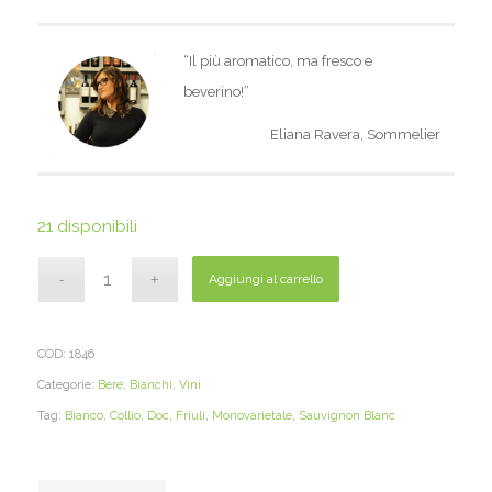
“Il più aromatico, ma fresco e
beverino!”
Eliana Ravera, Sommelier
21 disponibili
Aggiungi al carrello
COD:
1846
Categorie:
Bere
,
Bianchi
,
Vini
Tag:
Bianco
,
Collio
,
Doc
,
Friuli
,
Monovarietale
,
Sauvignon Blanc