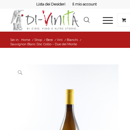
Lista dei Desideri
Il mio account
Sei in:
Home
/
Shop
/
Bere
/
Vini
/
Bianchi
/
Sauvignon Blanc Doc Collio – Due del Monte