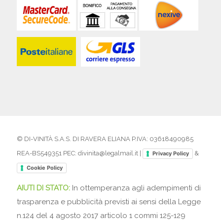
© DI-VINITÀ S.A.S. DI RAVERA ELIANA P.IVA: 03618490985
REA-BS549351 PEC: divinita@legalmail.it |
&
Privacy Policy
Cookie Policy
AIUTI DI STATO:
In ottemperanza agli adempimenti di
trasparenza e pubblicità previsti ai sensi della Legge
n.124 del 4 agosto 2017 articolo 1 commi 125-129