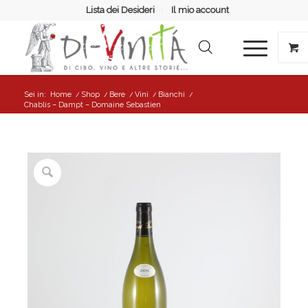
Lista dei Desideri
Il mio account
Sei in:
Home
/
Shop
/
Bere
/
Vini
/
Bianchi
/
Chablis – Dampt – Domaine Sebastien