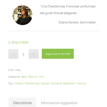
“Uno Chardonnay Francese, profumato
dal gusto fine ed elegante.”
Eliana Ravera, Sommelier
3 disponibili
Aggiungi al carrello
COD:
1264
Categorie:
Bere
,
Bianchi
,
Vini
Tag:
Chablis
,
Chardonnay
,
Dampt
,
Domaine Sebastien
,
Francia
Descrizione
Informazioni aggiuntive