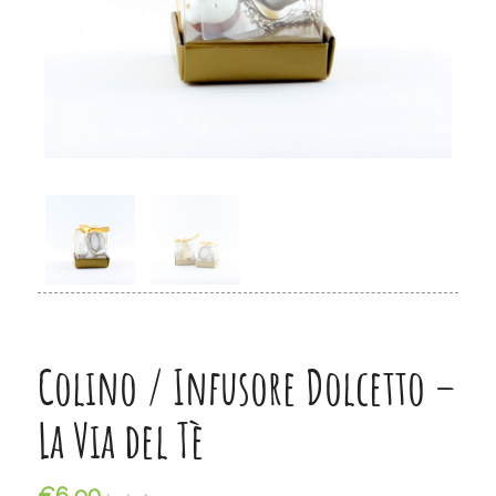
Colino / Infusore Dolcetto –
La Via del Tè
€
6,90