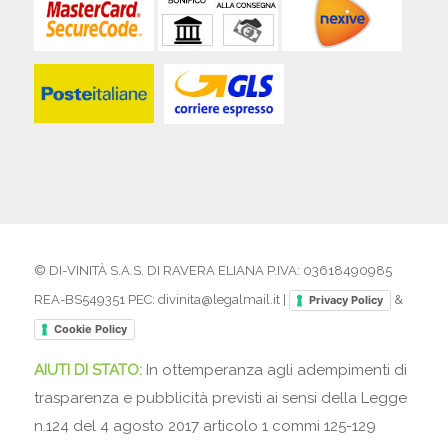
© DI-VINITÀ S.A.S. DI RAVERA ELIANA P.IVA: 03618490985
REA-BS549351 PEC: divinita@legalmail.it |
&
Privacy Policy
Cookie Policy
AIUTI DI STATO:
In ottemperanza agli adempimenti di
trasparenza e pubblicità previsti ai sensi della Legge
n.124 del 4 agosto 2017 articolo 1 commi 125-129