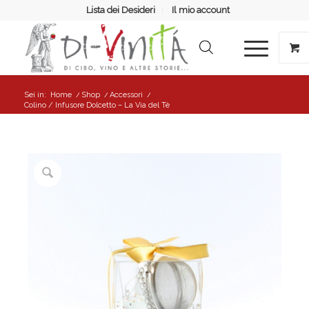
Lista dei Desideri
Il mio account
Sei in:
Home
/
Shop
/
Accessori
/
Colino / Infusore Dolcetto – La Via del Tè