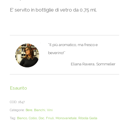
E’ servito in bottiglie di vetro da 0,75 ml.
“Il più aromatico, ma fresco e
beverino!”
Eliana Ravera, Sommelier
Esaurito
COD:
1847
Categorie:
Bere
,
Bianchi
,
Vini
Tag:
Bianco
,
Collio
,
Doc
,
Friuli
,
Monovarietale
,
Ribolla Gialla