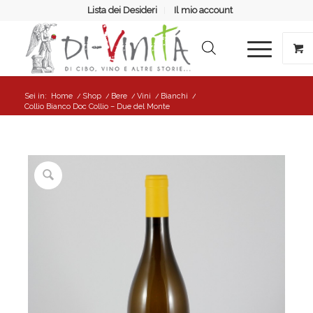
Lista dei Desideri
Il mio account
Sei in:
Home
/
Shop
/
Bere
/
Vini
/
Bianchi
/
Collio Bianco Doc Collio – Due del Monte