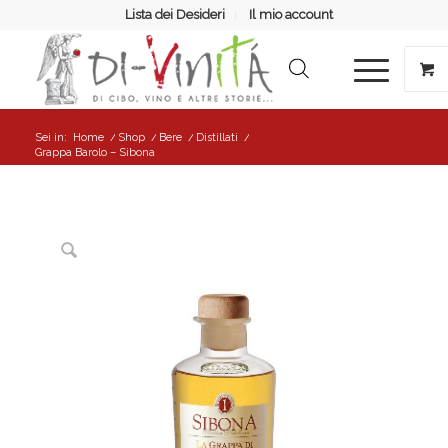
Lista dei Desideri
Il mio account
Sei in:
Home
/
Shop
/
Bere
/
Distillati
/
Grappa Barolo – Sibona