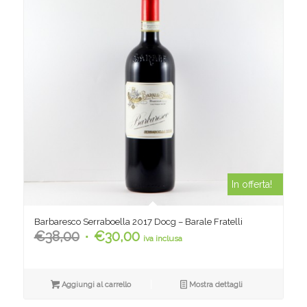
In offerta!
Barbaresco Serraboella 2017 Docg – Barale Fratelli
Il
Il
€
38,00
€
30,00
iva inclusa
prezzo
prezzo
originale
attuale
era:
è:
Aggiungi al carrello
Mostra dettagli
€38,00.
€30,00.