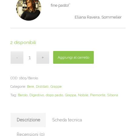
fine pasto!”
Eliana Ravera, Sommelier
2 disponibili
Aggiungi al carrello
COD:
1805/Barolo
Categorie:
Bere
,
Distillati
,
Grappe
Tag:
Barolo
,
Digestivo
,
dopo pasto
,
Grappa
,
Nobile
,
Piemonte
,
Sibona
Descrizione
Scheda tecnica
Recensioni (0)