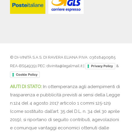
© DI-VINITÀ S.A.S. DI RAVERA ELIANA P.IVA: 03618490985
REA-BS549351 PEC: divinita@legalmail.it |
&
Privacy Policy
Cookie Policy
AIUTI DI STATO:
In ottemperanza agli adempimenti di
trasparenza e pubblicità previsti ai sensi della Legge
n.124 del 4 agosto 2017 articolo 1 commi 125-129
(come sostituito dall’art. 35 del D.L. n. 34 del 30 aprile
2019), si riportano di seguito contributi, agevolazioni
e comunque vantaggi economici ottenuti dalle