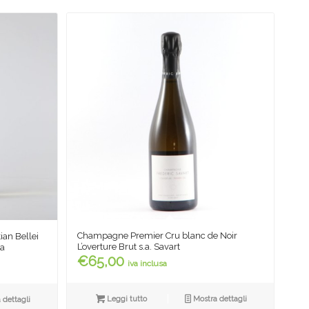
Champagne Premier Cru blanc de Noir
ian Bellei
L’overture Brut s.a. Savart
ta
€
65,00
iva inclusa
Leggi tutto
Mostra dettagli
 dettagli