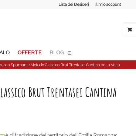
Lista dei Desideri
Il mio account
GALO
OFFERTE
BLOG
usco Spumante Metodo Classico Brut Trentasei Cantina della Volta
assico Brut Trentasei Cantina
ico
è di tradizione del territorio dell’Emilia Romagna;