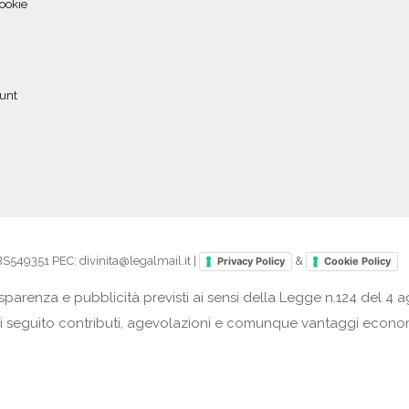
ookie
ount
49351 PEC: divinita@legalmail.it |
&
Privacy Policy
Cookie Policy
parenza e pubblicità previsti ai sensi della Legge n.124 del 4 a
tano di seguito contributi, agevolazioni e comunque vantaggi econ