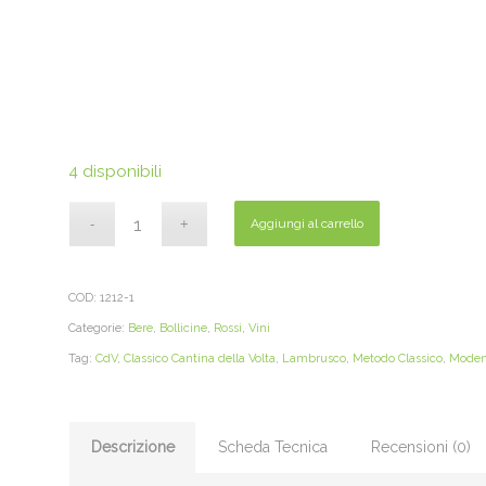
4 disponibili
Aggiungi al carrello
COD:
1212-1
Categorie:
Bere
,
Bollicine
,
Rossi
,
Vini
Tag:
CdV
,
Classico Cantina della Volta
,
Lambrusco
,
Metodo Classico
,
Mode
Descrizione
Scheda Tecnica
Recensioni (0)