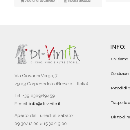
Aggiungi al carrello
Mostra dettagli
INFO:
Chi siamo
Condizioni
Via Giovanni Verga, 7
25013 Carpenedolo (Brescia – Italia)
Metodi di
Tel. +39 030969459
Trasporto 
E-mail:
info@di-vinita.it
Aperto dal Lunedì al Sabato:
Diritto di r
09.30/12.00 e 15.30/19.00