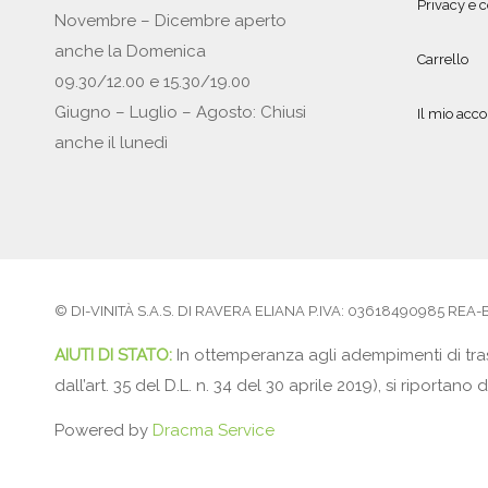
Privacy e c
Novembre – Dicembre aperto
anche la Domenica
Carrello
09.30/12.00 e 15.30/19.00
Giugno – Luglio – Agosto: Chiusi
Il mio acc
anche il lunedì
© DI-VINITÀ S.A.S. DI RAVERA ELIANA P.IVA: 03618490985 REA-BS5
AIUTI DI STATO:
In ottemperanza agli adempimenti di tras
dall’art. 35 del D.L. n. 34 del 30 aprile 2019), si ripor
Powered by
Dracma Service