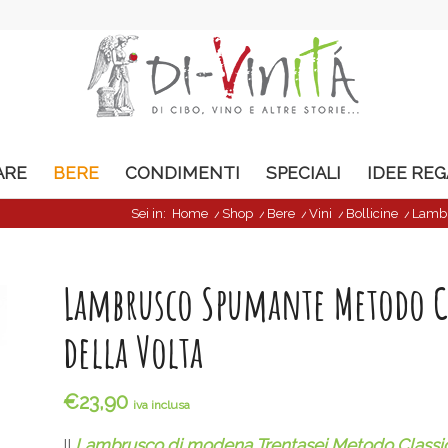
ARE
BERE
CONDIMENTI
SPECIALI
IDEE RE
Sei in:
Home
/
Shop
/
Bere
/
Vini
/
Bollicine
/
Lambr
Lambrusco Spumante Metodo Cl
della Volta
€
23,90
iva inclusa
Il
Lambrusco di modena Trentasei Metodo Class