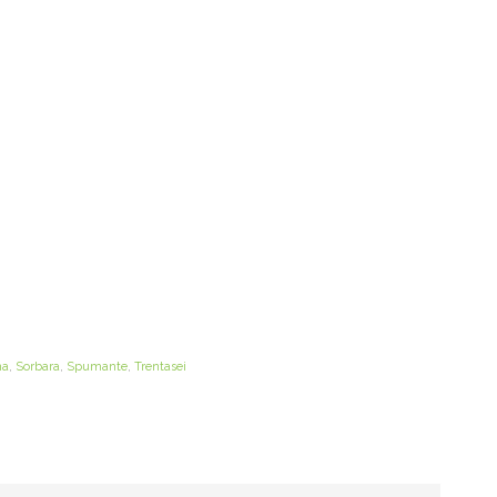
na
,
Sorbara
,
Spumante
,
Trentasei