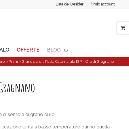
Lista dei Desideri
Il mio account
GALO
OFFERTE
BLOG
are
/
Primi
/
Grano duro
/
Pasta Calamarata IGP – Oro di Gragnano
i Gragnano
 di semola di grano duro.
essiccazione lenta a basse temperature danno quella