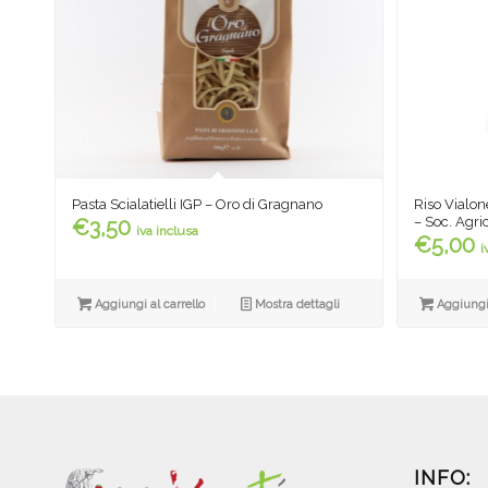
Pasta Scialatielli IGP – Oro di Gragnano
Riso Vialon
– Soc. Agri
€
3,50
iva inclusa
€
5,00
i
Aggiungi al carrello
Mostra dettagli
Aggiungi 
INFO: