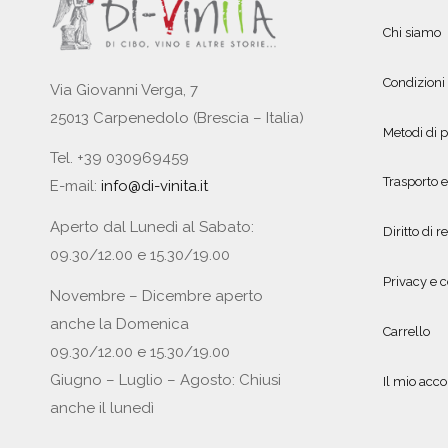
Chi siamo
Condizioni
Via Giovanni Verga, 7
25013 Carpenedolo (Brescia – Italia)
Metodi di
Tel. +39 030969459
Trasporto 
E-mail:
info@di-vinita.it
Aperto dal Lunedì al Sabato:
Diritto di r
09.30/12.00 e 15.30/19.00
Privacy e c
Novembre – Dicembre aperto
anche la Domenica
Carrello
09.30/12.00 e 15.30/19.00
Giugno – Luglio – Agosto: Chiusi
Il mio acc
anche il lunedì