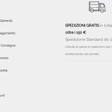
 Generali
SPEDIZIONI GRATIS
in tutta
oltre i 150 €
 pagamento
Spedizione Standard da: 
e Consegna
Calcola le spese di spedizioni per 
direttamente nel carrello!
ecesso
ookie
ount