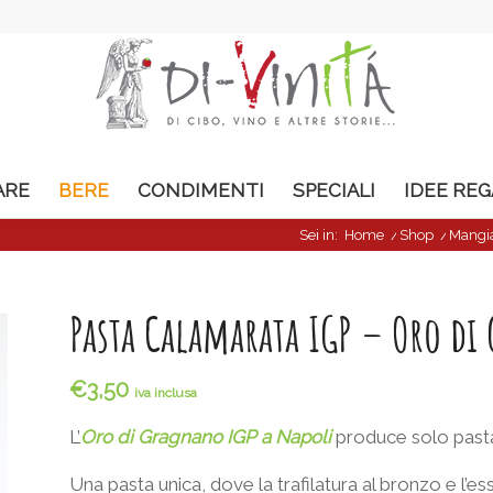
ARE
BERE
CONDIMENTI
SPECIALI
IDEE RE
Sei in:
Home
/
Shop
/
Mangi
Pasta Calamarata IGP – Oro d
€
3,50
iva inclusa
L’
Oro di Gragnano IGP a Napoli
produce solo pasta
Una pasta unica, dove la trafilatura al bronzo e l’