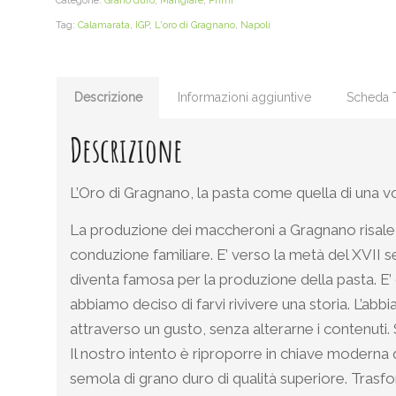
Categorie:
Grano duro
,
Mangiare
,
Primi
Tag:
Calamarata
,
IGP
,
L'oro di Gragnano
,
Napoli
Descrizione
Informazioni aggiuntive
Scheda 
Descrizione
L’Oro di Gragnano, la pasta come quella di una vo
La produzione dei maccheroni a Gragnano risale all
conduzione familiare. E’ verso la metà del XVII se
diventa famosa per la produzione della pasta. E’ 
abbiamo deciso di farvi rivivere una storia. L’ab
attraverso un gusto, senza alterarne i contenuti.
Il nostro intento è riproporre in chiave moderna 
semola di grano duro di qualità superiore. Tras