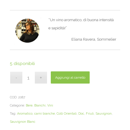
“Un vino aromatico, di buona intensità
e sapidità!”
Eliana Ravera, Sommelier
5 disponibili
Aggiungi al carrello
COD:
2087
Categorie:
Bere
,
Bianchi
,
Vini
Tag:
Aromatico
,
carni bianche
,
Colli Orientali
,
Doc
,
Friuli
,
Sauvignon
,
Sauvignon Blanc