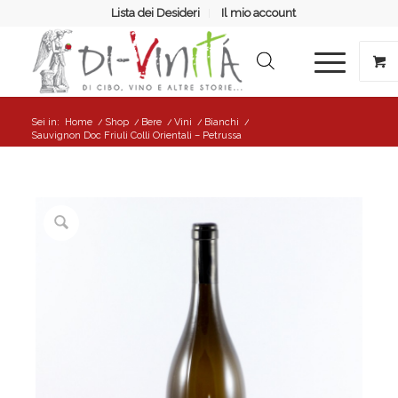
Lista dei Desideri
Il mio account
Sei in:
Home
/
Shop
/
Bere
/
Vini
/
Bianchi
/
Sauvignon Doc Friuli Colli Orientali – Petrussa