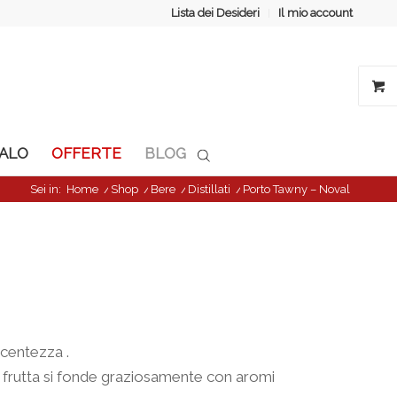
Lista dei Desideri
Il mio account
GALO
OFFERTE
BLOG
Sei in:
Home
/
Shop
/
Bere
/
Distillati
/
Porto Tawny – Noval
ucentezza .
i frutta si fonde graziosamente con aromi