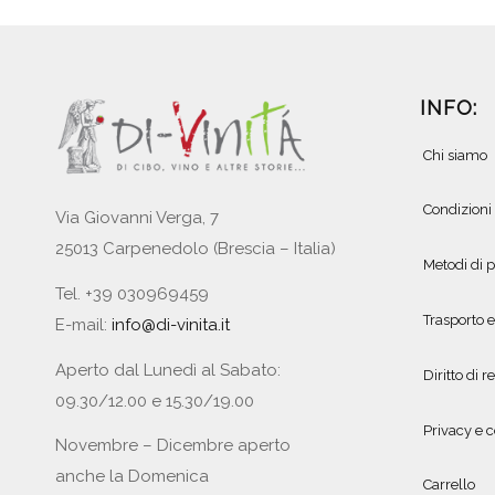
INFO:
Chi siamo
Condizioni
Via Giovanni Verga, 7
25013 Carpenedolo (Brescia – Italia)
Metodi di
Tel. +39 030969459
Trasporto 
E-mail:
info@di-vinita.it
Aperto dal Lunedì al Sabato:
Diritto di r
09.30/12.00 e 15.30/19.00
Privacy e c
Novembre – Dicembre aperto
anche la Domenica
Carrello