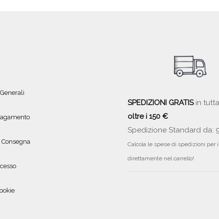
 Generali
SPEDIZIONI GRATIS
in tutta
oltre i 150 €
 pagamento
Spedizione Standard da: 
e Consegna
Calcola le spese di spedizioni per 
direttamente nel carrello!
ecesso
ookie