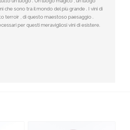
utto un luogo . Un luogo magico , un luogo
i che sono tra il mondo del più grande . I vini di
o terroir , di questo maestoso paesaggio .
essari per questi meravigliosi vini di esistere.