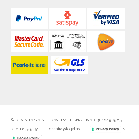
© DI-VINITÀ S.A.S. DI RAVERA ELIANA P.IVA: 03618490985
REA-BS549351 PEC: divinita@legalmail.it |
&
Privacy Policy
Cookie Policy