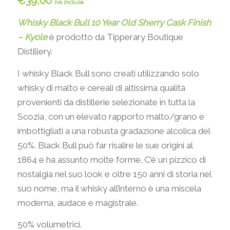
€
39,00
iva inclusa
Whisky Black Bull 10 Year Old Sherry Cask Finish
– Kyole
è prodotto da Tipperary Boutique
Distillery.
I whisky Black Bull sono creati utilizzando solo
whisky di malto e cereali di altissima qualità
provenienti da distillerie selezionate in tutta la
Scozia, con un elevato rapporto malto/grano e
imbottigliati a una robusta gradazione alcolica del
50%. Black Bull può far risalire le sue origini al
1864 e ha assunto molte forme. C’è un pizzico di
nostalgia nel suo look e oltre 150 anni di storia nel
suo nome, ma il whisky all’interno è una miscela
moderna, audace e magistrale.
50% volumetrici.