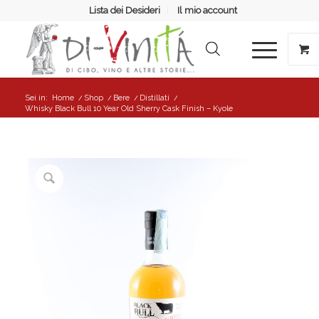
Lista dei Desideri
Il mio account
Sei in:
Home
/
Shop
/
Bere
/
Distillati
/
Whisky Black Bull 10 Year Old Sherry Cask Finish – Kyole