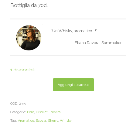
Bottiglia da 70cl.
“Un Whisky, aromatico… !”
Eliana Ravera, Sommelier
1 disponibili
Aggiungi al carrello
COD:
2335
Categorie:
Bere
,
Distillati
,
Novità
Tag:
Aromatico
,
Scozia
,
Sherry
,
Whisky