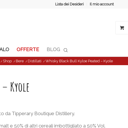
Lista dei Desideri
Il mio account
GALO
OFFERTE
BLOG
/
Shop
/
Bere
/
Distillati
/
Whisky Black Bull Kyloe Peated – Kyole
d – Kyole
o da Tipperary Boutique Distillery.
lt e 50% di altri cereali imbottigliato a 50% Vol.