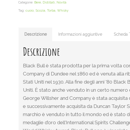
Categorie:
Bere
,
Distillati
,
Novità
Tag:
cuoio
,
Scozia
,
Torba
,
Whisky
Descrizione
Informazioni aggiuntive
Scheda 
Descrizione
Black Bull è stata prodotta per la prima volta c
Company di Dundee nel 1860 ed è venuta alla rib
Stati Uniti nel 1930. Alla fine degli anni ’80 Blac
Uniti. È stato anche venduto in un certo numero di
George Willsher and Company è stata acquisita d
e successivamente acquisita da Duncan Taylor Sco
marchio è venduto in tutto il mondo ed è stato de
medaglie d’oro dell’International Spirits Challe