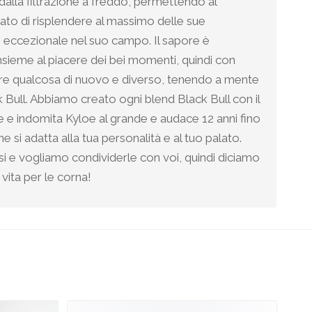
alla filtrazione a freddo, permettendo al
ato di risplendere al massimo delle sue
 è eccezionale nel suo campo. Il sapore è
sieme al piacere dei bei momenti, quindi con
are qualcosa di nuovo e diverso, tenendo a mente
ck Bull. Abbiamo creato ogni blend Black Bull con il
te e indomita Kyloe al grande e audace 12 anni fino
che si adatta alla tua personalità e al tuo palato.
i e vogliamo condividerle con voi, quindi diciamo
 vita per le corna!