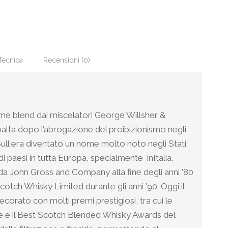
Tecnica
Recensioni (0)
ome blend dai miscelatori George Willsher &
alta dopo l’abrogazione del proibizionismo negli
k Bull era diventato un nome molto noto negli Stati
 paesi in tutta Europa, specialmente inItalia.
a John Gross and Company alla fine degli anni ’80
tch Whisky Limited durante gli anni ’90. Oggi il
corato con molti premi prestigiosi, tra cui le
nge e il Best Scotch Blended Whisky Awards del