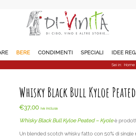
ARE
BERE
CONDIMENTI
SPECIALI
IDEE RE
Sei in:
Home
Whisky Black Bull Kyloe Peate
€
37,00
iva inclusa
Whisky Black Bull Kyloe Peated – Kyole
è prodott
Un blended scotch whisky fatto con 50% di single ma