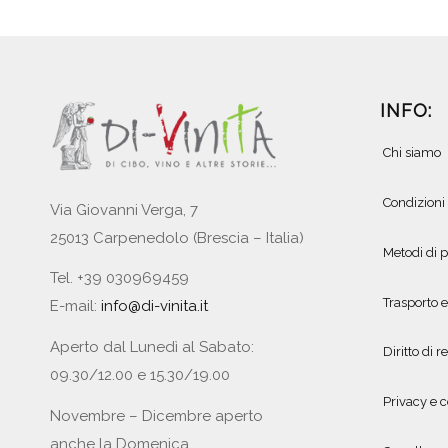
INFO:
Chi siamo
Condizioni
Via Giovanni Verga, 7
25013 Carpenedolo (Brescia – Italia)
Metodi di
Tel. +39 030969459
Trasporto 
E-mail:
info@di-vinita.it
Aperto dal Lunedì al Sabato:
Diritto di r
09.30/12.00 e 15.30/19.00
Privacy e c
Novembre – Dicembre aperto
anche la Domenica