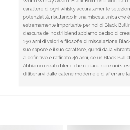
World Whisky Award. Black Bull non è vincolato d
carattere di ogni whisky accuratamente selezion
potenzialità, risultando in una miscela unica che
estremamente importante per noi di Black Bull in
ciascuna dei nostri blend abbiamo deciso di cre
150 anni di valori e filosofie di miscelazione Bla
suo sapore e il suo carattere, quindi dalla vibran
al definitivo e raffinato 40 anni, c’è un Black Bull 
Abbiamo creato blend che ci piace bere noi stess
di liberarvi dalle catene moderne e di afferrare la