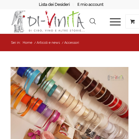
Lista dei Desideri
Il mio account
Sei in:
Home
/
Articoli e news
/
Accessori