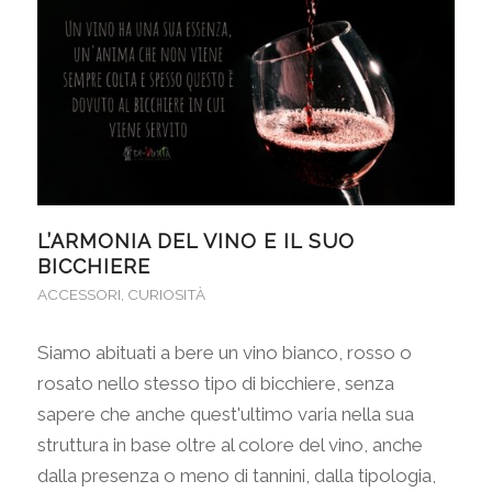
L’ARMONIA DEL VINO E IL SUO
BICCHIERE
ACCESSORI
,
CURIOSITÀ
Siamo abituati a bere un vino bianco, rosso o
rosato nello stesso tipo di bicchiere, senza
sapere che anche quest'ultimo varia nella sua
struttura in base oltre al colore del vino, anche
dalla presenza o meno di tannini, dalla tipologia,