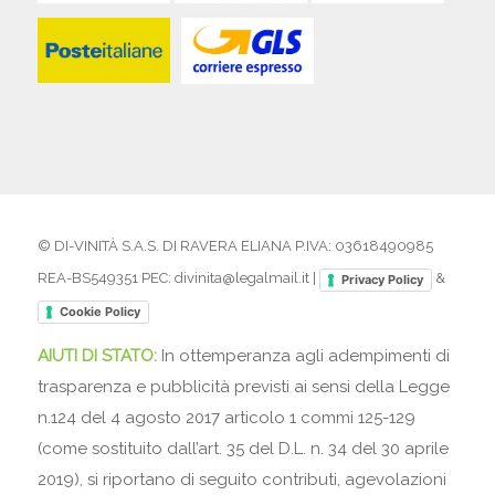
© DI-VINITÀ S.A.S. DI RAVERA ELIANA P.IVA: 03618490985
REA-BS549351 PEC: divinita@legalmail.it |
&
Privacy Policy
Cookie Policy
AIUTI DI STATO:
In ottemperanza agli adempimenti di
trasparenza e pubblicità previsti ai sensi della Legge
n.124 del 4 agosto 2017 articolo 1 commi 125-129
(come sostituito dall’art. 35 del D.L. n. 34 del 30 aprile
2019), si riportano di seguito contributi, agevolazioni