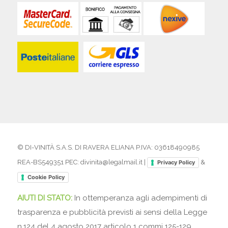
© DI-VINITÀ S.A.S. DI RAVERA ELIANA P.IVA: 03618490985
REA-BS549351 PEC: divinita@legalmail.it |
&
Privacy Policy
Cookie Policy
AIUTI DI STATO:
In ottemperanza agli adempimenti di
trasparenza e pubblicità previsti ai sensi della Legge
n.124 del 4 agosto 2017 articolo 1 commi 125-129