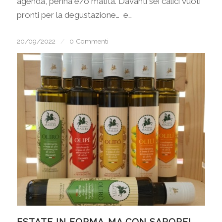
agenda, penna e/o matita. Davanti sei calici vuoti
pronti per la degustazione… e…
20/09/2022
/
0 Commenti
ESTATE IN FORMA…MA CON SAPORE!