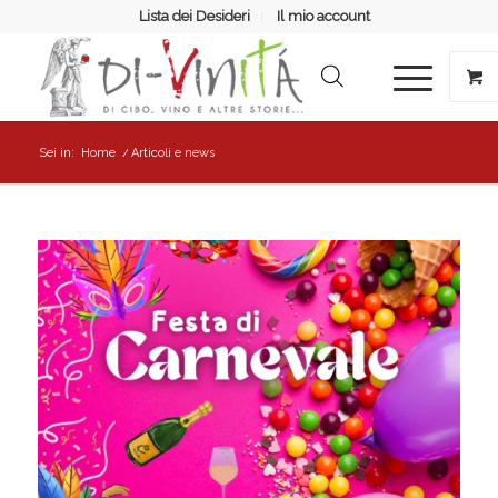
Lista dei Desideri
Il mio account
Sei in:
Home
/
Articoli e news