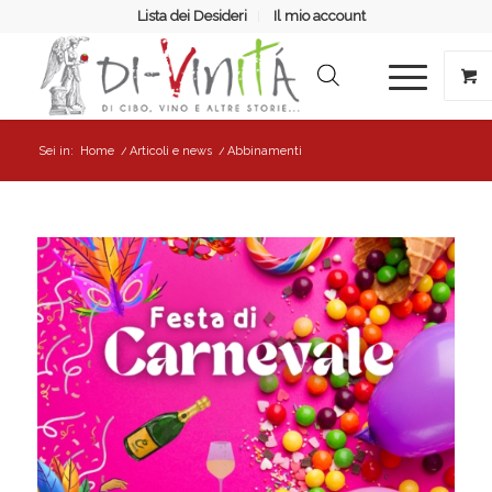
Lista dei Desideri
Il mio account
Sei in:
Home
/
Articoli e news
/
Abbinamenti