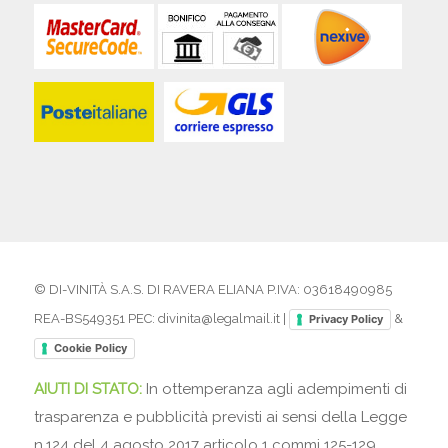
© DI-VINITÀ S.A.S. DI RAVERA ELIANA P.IVA: 03618490985
REA-BS549351 PEC: divinita@legalmail.it |
&
Privacy Policy
Cookie Policy
AIUTI DI STATO:
In ottemperanza agli adempimenti di
trasparenza e pubblicità previsti ai sensi della Legge
n.124 del 4 agosto 2017 articolo 1 commi 125-129