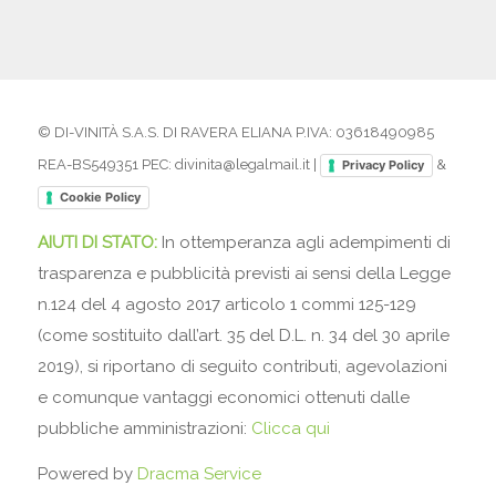
© DI-VINITÀ S.A.S. DI RAVERA ELIANA P.IVA: 03618490985
REA-BS549351 PEC: divinita@legalmail.it |
&
Privacy Policy
Cookie Policy
AIUTI DI STATO:
In ottemperanza agli adempimenti di
trasparenza e pubblicità previsti ai sensi della Legge
n.124 del 4 agosto 2017 articolo 1 commi 125-129
(come sostituito dall’art. 35 del D.L. n. 34 del 30 aprile
2019), si riportano di seguito contributi, agevolazioni
e comunque vantaggi economici ottenuti dalle
pubbliche amministrazioni:
Clicca qui
Powered by
Dracma Service