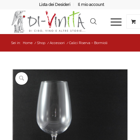
Lista dei Desideri
Il mio account
Sei in:
Home
/
Shop
/
Accessori
/
Calici Riserva – Bormioli