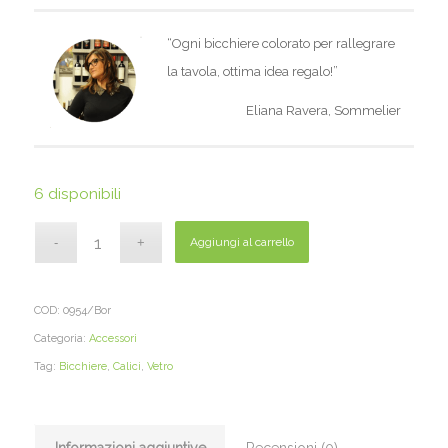
“Ogni bicchiere colorato per rallegrare
la tavola, ottima idea regalo!”
Eliana Ravera, Sommelier
6 disponibili
Aggiungi al carrello
COD:
0954/Bor
Categoria:
Accessori
Tag:
Bicchiere
,
Calici
,
Vetro