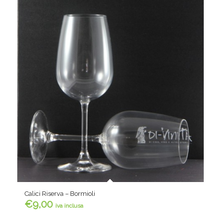
Calici Riserva – Bormioli
€
9,00
iva inclusa