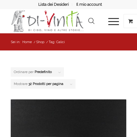
Lista dei Desideri
Il mio account
Sei in:
Home
/
Shop
/
Tag: Calici
Ordinare per
Predefinito
Mostrare
32 Prodotti per pagina