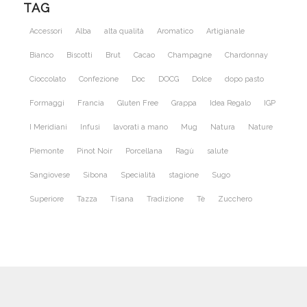
TAG
Accessori
Alba
alta qualità
Aromatico
Artigianale
Bianco
Biscotti
Brut
Cacao
Champagne
Chardonnay
Cioccolato
Confezione
Doc
DOCG
Dolce
dopo pasto
Formaggi
Francia
Gluten Free
Grappa
Idea Regalo
IGP
I Meridiani
Infusi
lavorati a mano
Mug
Natura
Nature
Piemonte
Pinot Noir
Porcellana
Ragù
salute
Sangiovese
Sibona
Specialità
stagione
Sugo
Superiore
Tazza
Tisana
Tradizione
Tè
Zucchero