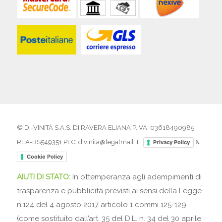
© DI-VINITÀ S.A.S. DI RAVERA ELIANA P.IVA: 03618490985
REA-BS549351 PEC: divinita@legalmail.it |
&
Privacy Policy
Cookie Policy
AIUTI DI STATO:
In ottemperanza agli adempimenti di
trasparenza e pubblicità previsti ai sensi della Legge
n.124 del 4 agosto 2017 articolo 1 commi 125-129
(come sostituito dall’art. 35 del D.L. n. 34 del 30 aprile