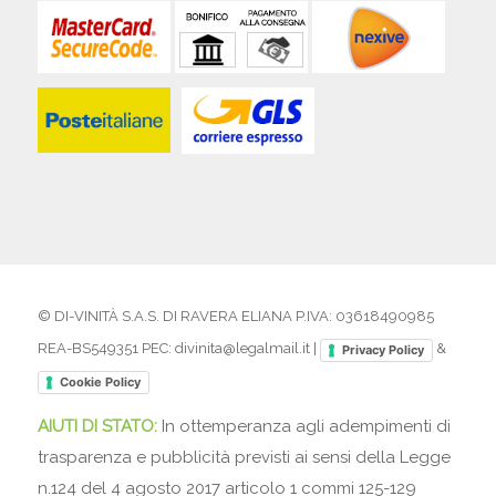
© DI-VINITÀ S.A.S. DI RAVERA ELIANA P.IVA: 03618490985
REA-BS549351 PEC: divinita@legalmail.it |
&
Privacy Policy
Cookie Policy
AIUTI DI STATO:
In ottemperanza agli adempimenti di
trasparenza e pubblicità previsti ai sensi della Legge
n.124 del 4 agosto 2017 articolo 1 commi 125-129