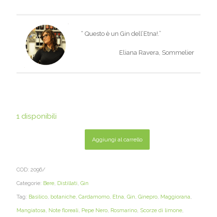
“
Questo è un Gin dell’Etna!.”
Eliana Ravera, Sommelier
1 disponibili
Aggiungi al carrello
COD:
2096/
Categorie:
Bere
,
Distillati
,
Gin
Tag:
Basilico
,
botaniche
,
Cardamomo
,
Etna
,
Gin
,
Ginepro
,
Maggiorana
,
Mangiatosa
,
Note floreali
,
Pepe Nero
,
Rosmarino
,
Scorze di limone
,