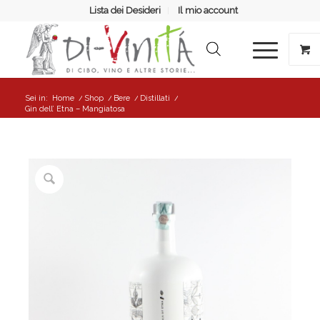
Lista dei Desideri
Il mio account
Sei in:
Home
/
Shop
/
Bere
/
Distillati
/
Gin dell’ Etna – Mangiatosa