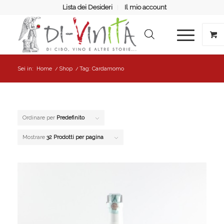
Lista dei Desideri
Il mio account
Sei in:
Home
/
Shop
/
Tag: Cardamomo
Ordinare per
Predefinito
Mostrare
32 Prodotti per pagina