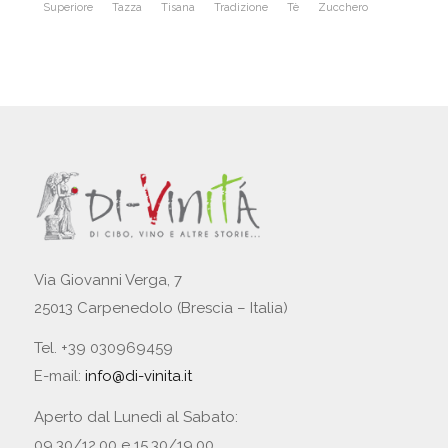
Superiore
Tazza
Tisana
Tradizione
Tè
Zucchero
Via Giovanni Verga, 7
25013 Carpenedolo (Brescia – Italia)
Tel. +39 030969459
E-mail:
info@di-vinita.it
Aperto dal Lunedì al Sabato:
09.30/12.00 e 15.30/19.00