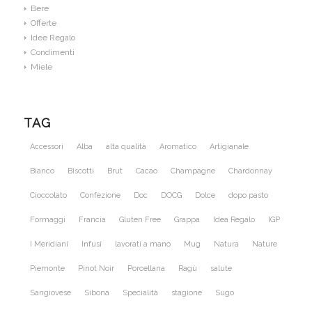
Bere
Offerte
Idee Regalo
Condimenti
Miele
TAG
Accessori
Alba
alta qualità
Aromatico
Artigianale
Bianco
Biscotti
Brut
Cacao
Champagne
Chardonnay
Cioccolato
Confezione
Doc
DOCG
Dolce
dopo pasto
Formaggi
Francia
Gluten Free
Grappa
Idea Regalo
IGP
I Meridiani
Infusi
lavorati a mano
Mug
Natura
Nature
Piemonte
Pinot Noir
Porcellana
Ragù
salute
Sangiovese
Sibona
Specialità
stagione
Sugo