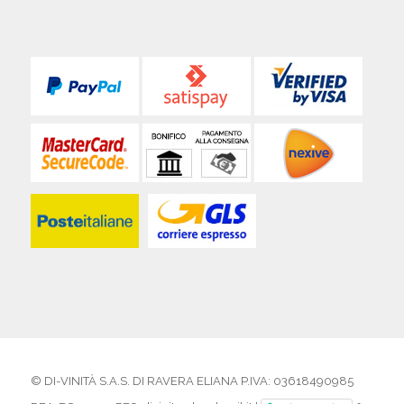
© DI-VINITÀ S.A.S. DI RAVERA ELIANA P.IVA: 03618490985