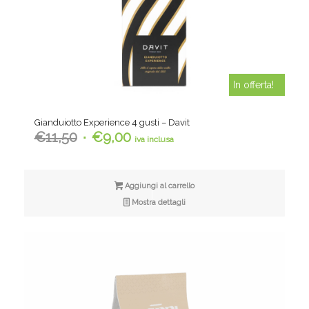
In offerta!
Gianduiotto Experience 4 gusti – Davit
Il
Il
€
11,50
€
9,00
iva inclusa
prezzo
prezzo
originale
attuale
era:
è:
Aggiungi al carrello
€11,50.
€9,00.
Mostra dettagli