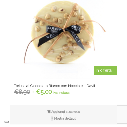
In offerta!
Tortina al Cioccolato Bianco con Nocciole – Davit
Il
Il
€
8,90
€
5,00
iva inclusa
prezzo
prezzo
originale
attuale
era:
è:
Aggiungi al carrello
€8,90.
€5,00.
Mostra dettagli