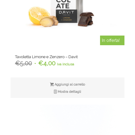
In offerta!
Tavoletta Limone e Zenzero – Davit
Il
Il
€
5,00
€
4,00
iva inclusa
prezzo
prezzo
originale
attuale
era:
è:
Aggiungi al carrello
€5,00.
€4,00.
Mostra dettagli