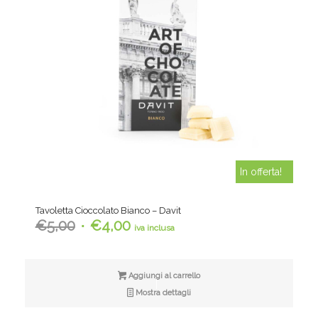
In offerta!
Tavoletta Cioccolato Bianco – Davit
Il
Il
€
5,00
€
4,00
iva inclusa
prezzo
prezzo
originale
attuale
era:
è:
Aggiungi al carrello
€5,00.
€4,00.
Mostra dettagli