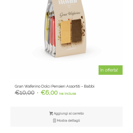
In offerta!
Gran Waferino Dolci Pensieri Assortiti – Babbi
Il
Il
€
10,00
€
6,00
iva inclusa
prezzo
prezzo
originale
attuale
era:
è:
Aggiungi al carrello
€10,00.
€6,00.
Mostra dettagli