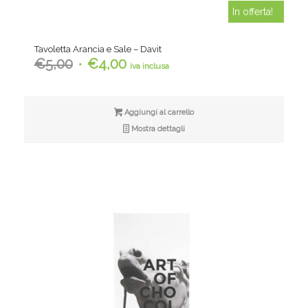
In offerta!
Tavoletta Arancia e Sale – Davit
Il
Il
€
5,00
€
4,00
iva inclusa
prezzo
prezzo
originale
attuale
era:
è:
Aggiungi al carrello
€5,00.
€4,00.
Mostra dettagli