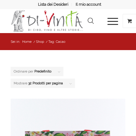
Lista dei Desideri
Il mio account
Sei in:
Home
/
Shop
/
Tag: Cacao
Ordinare per
Predefinito
Mostrare
32 Prodotti per pagina