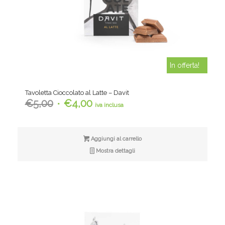
In offerta!
Tavoletta Cioccolato al Latte – Davit
Il
Il
€
5,00
€
4,00
iva inclusa
prezzo
prezzo
originale
attuale
era:
è:
Aggiungi al carrello
€5,00.
€4,00.
Mostra dettagli