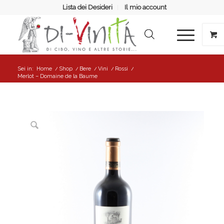
Lista dei Desideri
Il mio account
Sei in:
Home
/
Shop
/
Bere
/
Vini
/
Rossi
/
Merlot – Domaine de la Baume