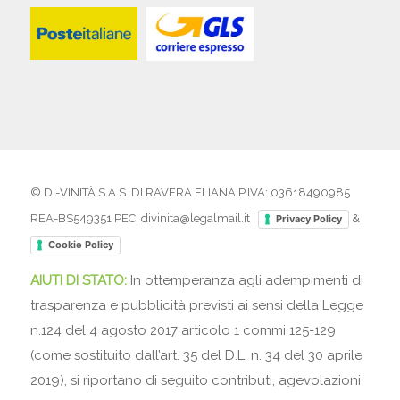
© DI-VINITÀ S.A.S. DI RAVERA ELIANA P.IVA: 03618490985
REA-BS549351 PEC: divinita@legalmail.it |
&
Privacy Policy
Cookie Policy
AIUTI DI STATO:
In ottemperanza agli adempimenti di
trasparenza e pubblicità previsti ai sensi della Legge
n.124 del 4 agosto 2017 articolo 1 commi 125-129
(come sostituito dall’art. 35 del D.L. n. 34 del 30 aprile
2019), si riportano di seguito contributi, agevolazioni